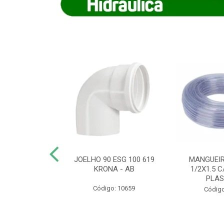
COTE FLEXIVEL
JOELHO 90 ESG 100 619
MANGUEIR
 743 KRONA
KRONA - AB
1/2X1.5 C
PLA
o: 9352
Código: 10659
Código