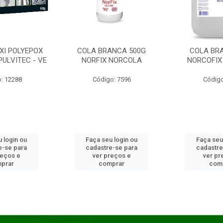
XI POLYEPOX
COLA BRANCA 500G
COLA BR
PULVITEC - VE
NORFIX NORCOLA
NORCOFIX
: 12288
Código: 7596
Código
 login ou
Faça seu login ou
Faça seu
e-se para
cadastre-se para
cadastre
reços e
ver preços e
ver pr
prar
comprar
com