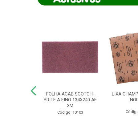
IAMANTADO
FOLHA ACAB SCOTCH-
LIXA CHAMP
NT SECO REFR
BRITE A FINO 134X240 AF
NO
TON - AB (...
3M
Código
o: 8880
Código: 10103