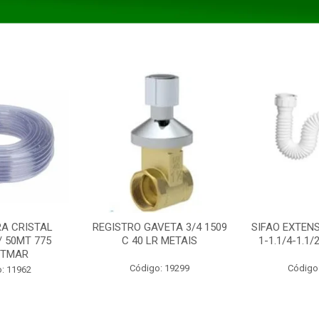
A CRISTAL
REGISTRO GAVETA 3/4 1509
SIFAO EXTENS
/ 50MT 775
C 40 LR METAIS
1-1.1/4-1.1
STMAR
Código: 19299
Código
: 11962