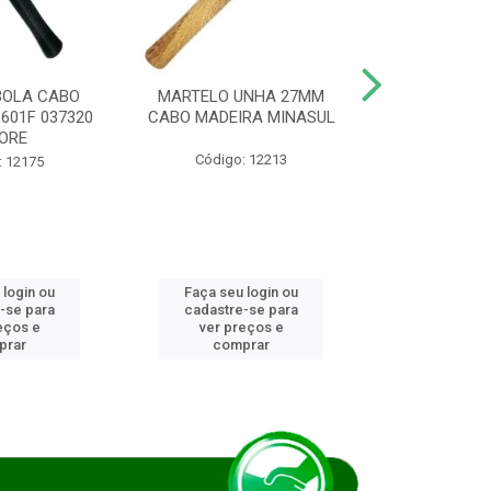
BOLA CABO
MARTELO UNHA 27MM
SERRA COP
8601F 037320
CABO MADEIRA MINASUL
FCH0196G
ORE
STAR
Código: 12213
: 12175
Código:
 login ou
Faça seu login ou
Faça seu 
-se para
cadastre-se para
cadastre
eços e
ver preços e
ver pr
prar
comprar
comp