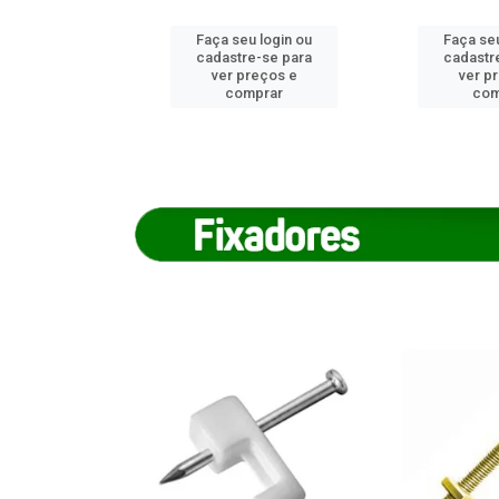
u login ou
Faça seu login ou
Faça seu
e-se para
cadastre-se para
cadastr
reços e
ver preços e
ver p
mprar
comprar
com