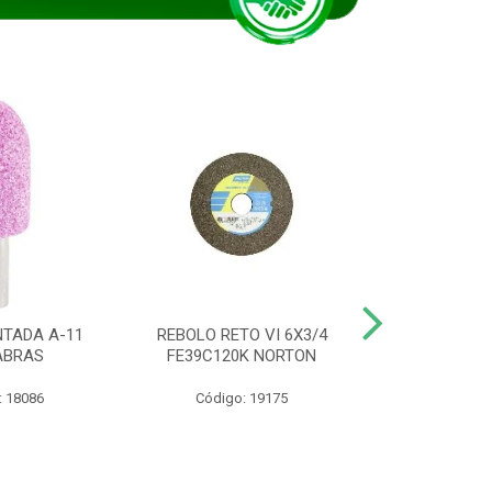
TADA A-11
REBOLO RETO VI 6X3/4
DISCO CORTE
ABRAS
FE39C120K NORTON
115BNA12 1
: 18086
Código: 19175
Código