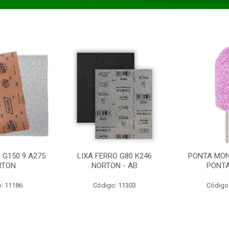
 G150 9 A275
LIXA FERRO G80 K246
PONTA MON
RTON
NORTON - AB
PONT
: 11186
Código: 11303
Código