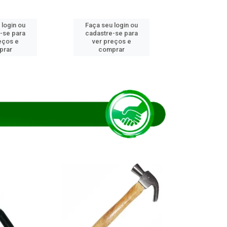
 login ou
Faça seu login ou
Faça seu 
-se para
cadastre-se para
cadastre
eços e
ver preços e
ver pr
prar
comprar
comp