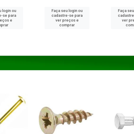
 login ou
Faça seu login ou
Faça seu
e-se para
cadastre-se para
cadastre
reços e
ver preços e
ver pr
prar
comprar
com