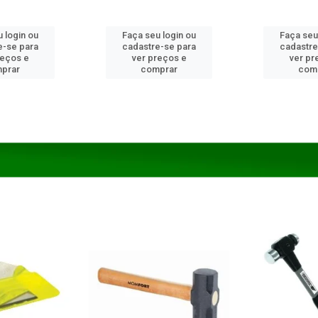
 login ou
Faça seu login ou
Faça seu
e-se para
cadastre-se para
cadastre
reços e
ver preços e
ver pr
prar
comprar
com