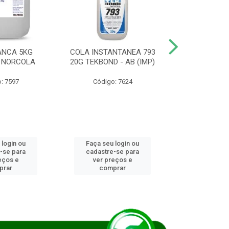
ANCA 5KG
COLA INSTANTANEA 793
COLA JUN
 NORCOLA
20G TEKBOND - AB (IMP)
DIESEL BI
: 7597
Código: 7624
Código
 login ou
Faça seu login ou
Faça seu 
-se para
cadastre-se para
cadastre
eços e
ver preços e
ver pr
prar
comprar
comp