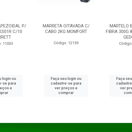
PEZOIDAL P/
MARRETA OITAVADA C/
MARTELO 
KS01R C/10
CABO 2KG MOMFORT
FIBRA 300G 
RRETT
GED
Código: 12159
: 11033
Código
 login ou
Faça seu login ou
Faça seu
e-se para
cadastre-se para
cadastre
reços e
ver preços e
ver pr
prar
comprar
com