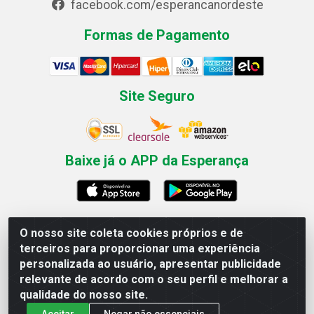
facebook.com/esperancanordeste
Formas de Pagamento
Site Seguro
Baixe já o APP da Esperança
O nosso site coleta cookies próprios e de
Esperança Nordeste - Rua Professor Caldas Filho, 291 -
terceiros para proporcionar uma experiência
Estância - Recife / PE CEP: 50771-335 - CNPJ
personalizada ao usuário, apresentar publicidade
03.666.136/0001-23
relevante de acordo com o seu perfil e melhorar a
qualidade do nosso site.
Aceitar
Negar não essenciais