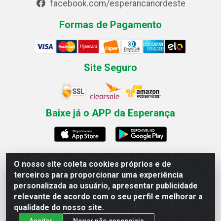
facebook.com/esperancanordeste
Formas de Pagamento
Site Seguro
Baixe já o APP da Esperança
O nosso site coleta cookies próprios e de
Esperança Nordeste - Rua Professor Caldas Filho, 291 -
terceiros para proporcionar uma experiência
Estância - Recife / PE CEP: 50771-335 - CNPJ
personalizada ao usuário, apresentar publicidade
03.666.136/0001-23
relevante de acordo com o seu perfil e melhorar a
qualidade do nosso site.
Aceitar
Negar não essenciais