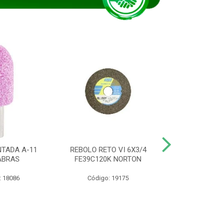
TADA A-11
REBOLO RETO VI 6X3/4
DISCO CORTE
ABRAS
FE39C120K NORTON
115BNA12 1
: 18086
Código: 19175
Código