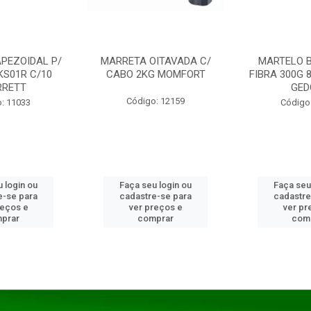
PEZOIDAL P/
MARRETA OITAVADA C/
MARTELO 
KS01R C/10
CABO 2KG MOMFORT
FIBRA 300G 
RRETT
GED
Código: 12159
: 11033
Código
 login ou
Faça seu login ou
Faça seu
e-se para
cadastre-se para
cadastre
reços e
ver preços e
ver pr
prar
comprar
com