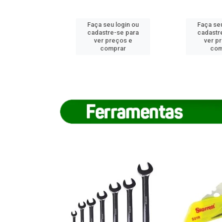
u login ou
Faça seu login ou
Faça seu
e-se para
cadastre-se para
cadastr
reços e
ver preços e
ver p
mprar
comprar
com