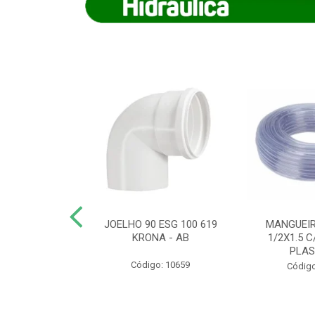
COTE FLEXIVEL
JOELHO 90 ESG 100 619
MANGUEIR
 743 KRONA
KRONA - AB
1/2X1.5 C
PLA
o: 9352
Código: 10659
Código