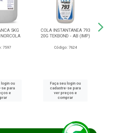
ANCA 5KG
COLA INSTANTANEA 793
COLA JUN
 NORCOLA
20G TEKBOND - AB (IMP)
DIESEL BI
: 7597
Código: 7624
Código
 login ou
Faça seu login ou
Faça seu 
-se para
cadastre-se para
cadastre
eços e
ver preços e
ver pr
prar
comprar
comp