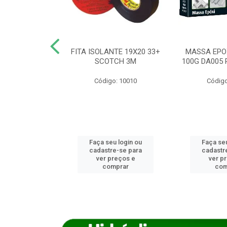
ANCA 1000G
FITA ISOLANTE 19X20 33+
MASSA EPO
X NORCOLA
SCOTCH 3M
100G DA005 
o: 7592
Código: 10010
Código
u login ou
Faça seu login ou
Faça seu
e-se para
cadastre-se para
cadastr
reços e
ver preços e
ver p
mprar
comprar
com