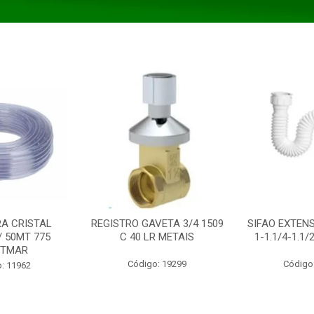
A CRISTAL
REGISTRO GAVETA 3/4 1509
SIFAO EXTENS
/ 50MT 775
C 40 LR METAIS
1-1.1/4-1.1
STMAR
Código: 19299
Código
: 11962