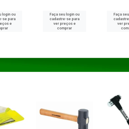
 login ou
Faça seu login ou
Faça seu
e-se para
cadastre-se para
cadastre
reços e
ver preços e
ver pr
prar
comprar
com