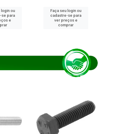
 login ou
Faça seu login ou
Faça seu 
-se para
cadastre-se para
cadastre
eços e
ver preços e
ver pr
prar
comprar
comp