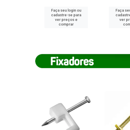
u login ou
Faça seu login ou
Faça seu
e-se para
cadastre-se para
cadastr
reços e
ver preços e
ver p
mprar
comprar
com