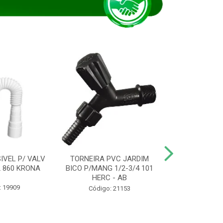
IVEL P/ VALV
TORNEIRA PVC JARDIM
TUBO ESG PR
/2 860 KRONA
BICO P/MANG 1/2-3/4 101
KRONA
HERC - AB
: 19909
Código:
Código: 21153