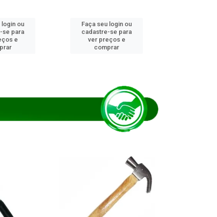
 login ou
Faça seu login ou
Faça seu 
-se para
cadastre-se para
cadastre
eços e
ver preços e
ver pr
prar
comprar
comp