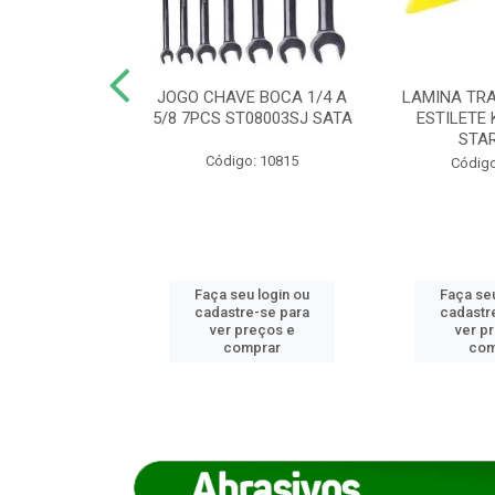
REIRO 8 CANTO
JOGO CHAVE BOCA 1/4 A
LAMINA TRA
DADO 170/8
5/8 7PCS ST08003SJ SATA
ESTILETE 
S (IMP)
STA
Código: 10815
o: 7746
Código
u login ou
Faça seu login ou
Faça seu
e-se para
cadastre-se para
cadastr
reços e
ver preços e
ver p
mprar
comprar
com