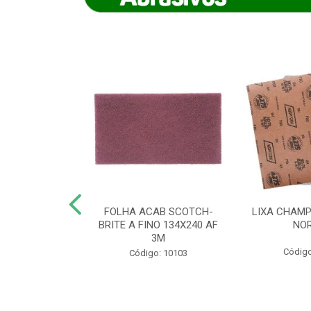
IAMANTADO
FOLHA ACAB SCOTCH-
LIXA CHAMP
NT SECO REFR
BRITE A FINO 134X240 AF
NO
TON - AB (...
3M
Código
o: 8880
Código: 10103