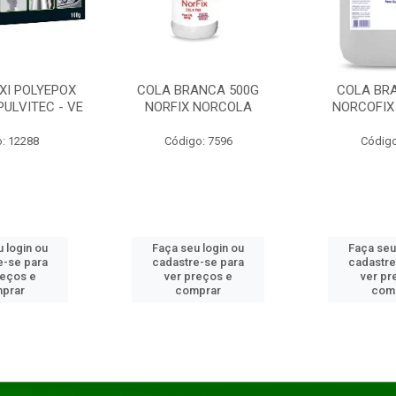
XI POLYEPOX
COLA BRANCA 500G
COLA BR
PULVITEC - VE
NORFIX NORCOLA
NORCOFIX
: 12288
Código: 7596
Código
 login ou
Faça seu login ou
Faça seu
e-se para
cadastre-se para
cadastre
reços e
ver preços e
ver pr
prar
comprar
com