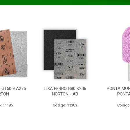
 G150 9 A275
LIXA FERRO G80 K246
PONTA MON
RTON
NORTON - AB
PONT
: 11186
Código: 11303
Código