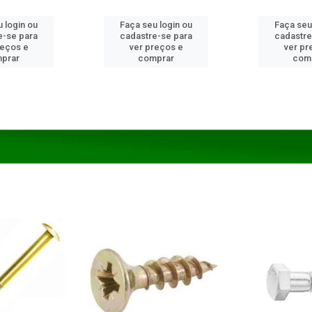
 login ou
Faça seu login ou
Faça seu
e-se para
cadastre-se para
cadastre
reços e
ver preços e
ver pr
prar
comprar
com