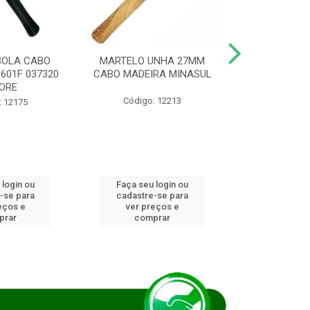
BOLA CABO
MARTELO UNHA 27MM
SERRA COP
8601F 037320
CABO MADEIRA MINASUL
FCH0196G
ORE
STAR
Código: 12213
: 12175
Código:
 login ou
Faça seu login ou
Faça seu 
-se para
cadastre-se para
cadastre
eços e
ver preços e
ver pr
prar
comprar
comp