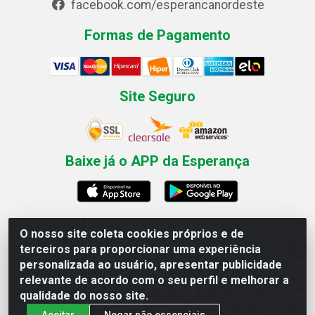
facebook.com/esperancanordeste
Formas de Pagamento
Site Seguro
Baixe já o APP da Esperança
O nosso site coleta cookies próprios e de
Esperança Nordeste - Rua Professor Caldas Filho, 291 -
terceiros para proporcionar uma experiência
Estância - Recife / PE CEP: 50771-335 - CNPJ
personalizada ao usuário, apresentar publicidade
03.666.136/0001-23
relevante de acordo com o seu perfil e melhorar a
qualidade do nosso site.
Aceitar
Negar não essenciais