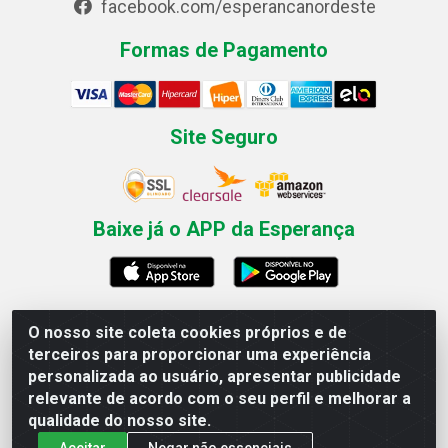
facebook.com/esperancanordeste
Formas de Pagamento
Site Seguro
Baixe já o APP da Esperança
O nosso site coleta cookies próprios e de
Esperança Nordeste - Rua Professor Caldas Filho, 291 -
terceiros para proporcionar uma experiência
Estância - Recife / PE CEP: 50771-335 - CNPJ
personalizada ao usuário, apresentar publicidade
03.666.136/0001-23
relevante de acordo com o seu perfil e melhorar a
qualidade do nosso site.
Aceitar
Negar não essenciais