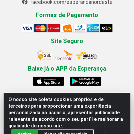
facebook.com/esperancanordeste
Formas de Pagamento
Site Seguro
Baixe já o APP da Esperança
O nosso site coleta cookies próprios e de
Esperança Nordeste - Rua Professor Caldas Filho, 291 -
terceiros para proporcionar uma experiência
Estância - Recife / PE CEP: 50771-335 - CNPJ
personalizada ao usuário, apresentar publicidade
03.666.136/0001-23
relevante de acordo com o seu perfil e melhorar a
qualidade do nosso site.
Aceitar
Negar não essenciais