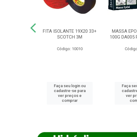
ANCA 1000G
FITA ISOLANTE 19X20 33+
MASSA EPO
X NORCOLA
SCOTCH 3M
100G DA005 
o: 7592
Código: 10010
Código
u login ou
Faça seu login ou
Faça seu
e-se para
cadastre-se para
cadastr
reços e
ver preços e
ver p
mprar
comprar
com