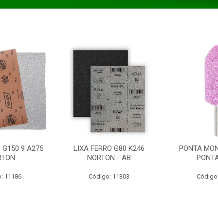
 G150 9 A275
LIXA FERRO G80 K246
PONTA MON
RTON
NORTON - AB
PONT
: 11186
Código: 11303
Código