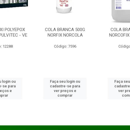
XI POLYEPOX
COLA BRANCA 500G
COLA BR
PULVITEC - VE
NORFIX NORCOLA
NORCOFIX
: 12288
Código: 7596
Código
 login ou
Faça seu login ou
Faça seu
e-se para
cadastre-se para
cadastre
reços e
ver preços e
ver pr
prar
comprar
com