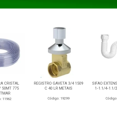
A CRISTAL
REGISTRO GAVETA 3/4 1509
SIFAO EXTENS
/ 50MT 775
C 40 LR METAIS
1-1.1/4-1.1
STMAR
Código: 19299
Código
: 11962