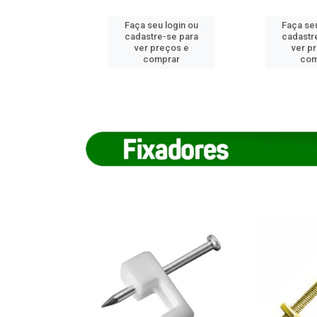
u login ou
Faça seu login ou
Faça seu
e-se para
cadastre-se para
cadastr
reços e
ver preços e
ver p
mprar
comprar
com