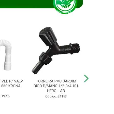
IVEL P/ VALV
TORNEIRA PVC JARDIM
TUBO ESG PR
/2 860 KRONA
BICO P/MANG 1/2-3/4 101
KRONA
HERC - AB
: 19909
Código:
Código: 21153