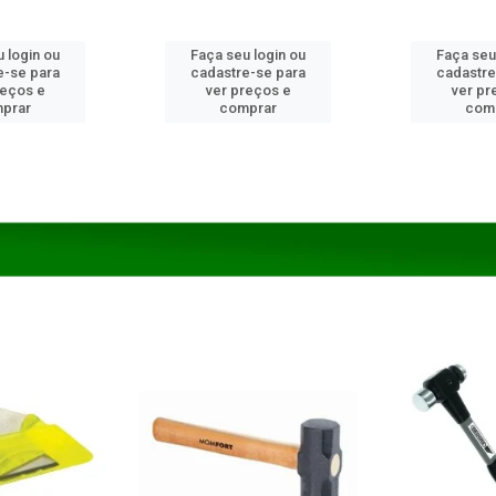
 login ou
Faça seu login ou
Faça seu
e-se para
cadastre-se para
cadastre
reços e
ver preços e
ver pr
prar
comprar
com