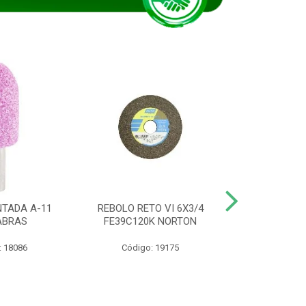
TADA A-11
REBOLO RETO VI 6X3/4
DISCO CORTE
ABRAS
FE39C120K NORTON
115BNA12 1
: 18086
Código: 19175
Código