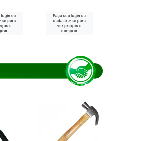
 login ou
Faça seu login ou
Faça seu 
-se para
cadastre-se para
cadastre
eços e
ver preços e
ver pr
prar
comprar
comp