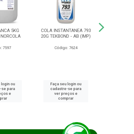
ANCA 5KG
COLA INSTANTANEA 793
COLA JUN
 NORCOLA
20G TEKBOND - AB (IMP)
DIESEL BI
: 7597
Código: 7624
Código
 login ou
Faça seu login ou
Faça seu 
-se para
cadastre-se para
cadastre
eços e
ver preços e
ver pr
prar
comprar
comp