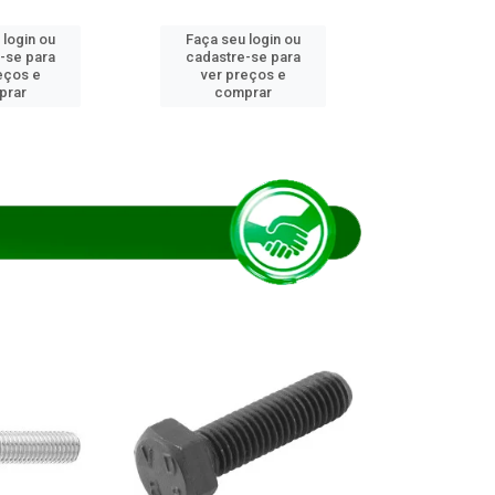
 login ou
Faça seu login ou
Faça seu 
-se para
cadastre-se para
cadastre
eços e
ver preços e
ver pr
prar
comprar
comp