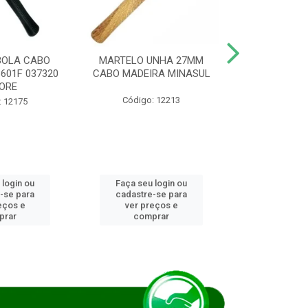
BOLA CABO
MARTELO UNHA 27MM
SERRA COP
8601F 037320
CABO MADEIRA MINASUL
FCH0196G
ORE
STAR
Código: 12213
: 12175
Código:
 login ou
Faça seu login ou
Faça seu 
-se para
cadastre-se para
cadastre
eços e
ver preços e
ver pr
prar
comprar
comp