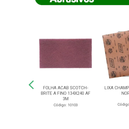
IAMANTADO
FOLHA ACAB SCOTCH-
LIXA CHAMP
NT SECO REFR
BRITE A FINO 134X240 AF
NO
TON - AB (...
3M
Código
o: 8880
Código: 10103