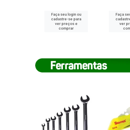
u login ou
Faça seu login ou
Faça seu
e-se para
cadastre-se para
cadastr
reços e
ver preços e
ver p
mprar
comprar
com