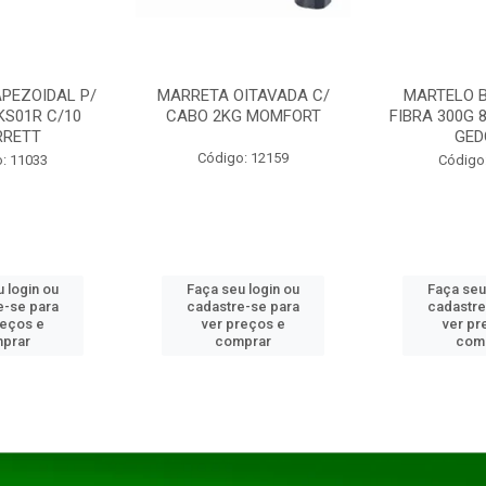
PEZOIDAL P/
MARRETA OITAVADA C/
MARTELO 
KS01R C/10
CABO 2KG MOMFORT
FIBRA 300G 
RRETT
GED
Código: 12159
: 11033
Código
 login ou
Faça seu login ou
Faça seu
e-se para
cadastre-se para
cadastre
reços e
ver preços e
ver pr
prar
comprar
com