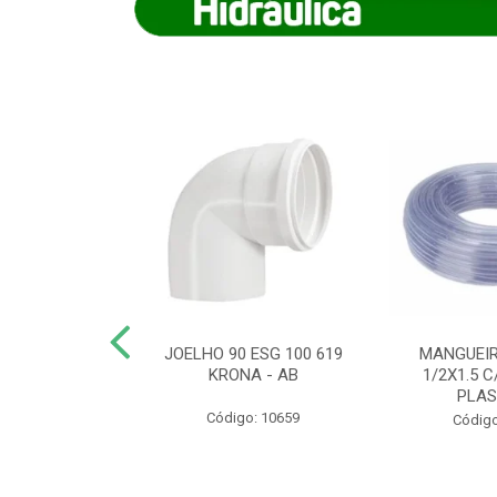
COTE FLEXIVEL
JOELHO 90 ESG 100 619
MANGUEIR
 743 KRONA
KRONA - AB
1/2X1.5 C
PLA
o: 9352
Código: 10659
Código