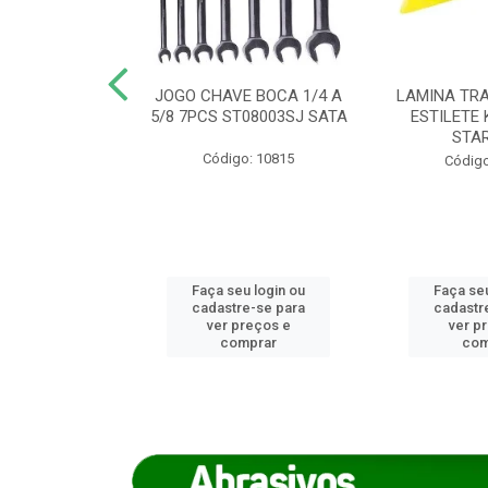
REIRO 8 CANTO
JOGO CHAVE BOCA 1/4 A
LAMINA TRA
DADO 170/8
5/8 7PCS ST08003SJ SATA
ESTILETE 
S (IMP)
STA
Código: 10815
o: 7746
Código
u login ou
Faça seu login ou
Faça seu
e-se para
cadastre-se para
cadastr
reços e
ver preços e
ver p
mprar
comprar
com