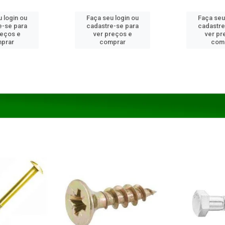
 login ou
Faça seu login ou
Faça seu
e-se para
cadastre-se para
cadastre
reços e
ver preços e
ver pr
prar
comprar
com