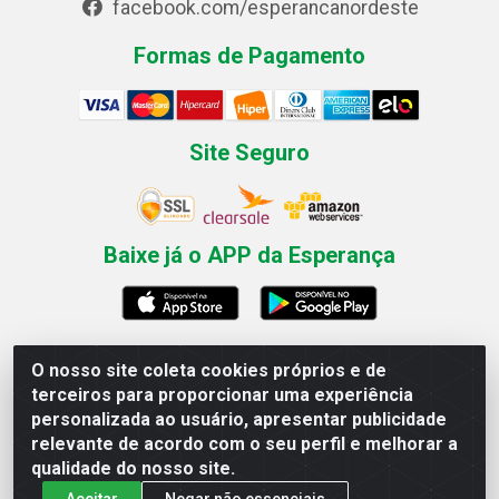
facebook.com/esperancanordeste
Formas de Pagamento
Site Seguro
Baixe já o APP da Esperança
O nosso site coleta cookies próprios e de
Esperança Nordeste - Rua Professor Caldas Filho, 291 -
terceiros para proporcionar uma experiência
Estância - Recife / PE CEP: 50771-335 - CNPJ
personalizada ao usuário, apresentar publicidade
03.666.136/0001-23
relevante de acordo com o seu perfil e melhorar a
qualidade do nosso site.
Aceitar
Negar não essenciais