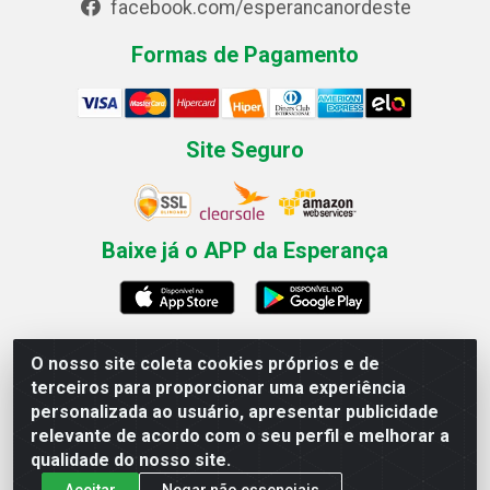
facebook.com/esperancanordeste
Formas de Pagamento
Site Seguro
Baixe já o APP da Esperança
O nosso site coleta cookies próprios e de
Esperança Nordeste - Rua Professor Caldas Filho, 291 -
terceiros para proporcionar uma experiência
Estância - Recife / PE CEP: 50771-335 - CNPJ
personalizada ao usuário, apresentar publicidade
03.666.136/0001-23
relevante de acordo com o seu perfil e melhorar a
qualidade do nosso site.
Aceitar
Negar não essenciais