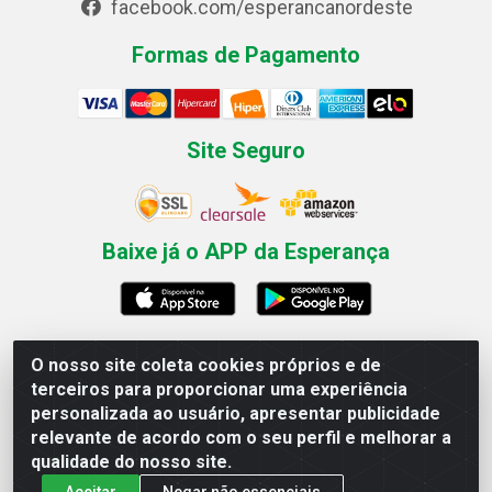
facebook.com/esperancanordeste
Formas de Pagamento
Site Seguro
Baixe já o APP da Esperança
O nosso site coleta cookies próprios e de
Esperança Nordeste - Rua Professor Caldas Filho, 291 -
terceiros para proporcionar uma experiência
Estância - Recife / PE CEP: 50771-335 - CNPJ
personalizada ao usuário, apresentar publicidade
03.666.136/0001-23
relevante de acordo com o seu perfil e melhorar a
qualidade do nosso site.
Aceitar
Negar não essenciais