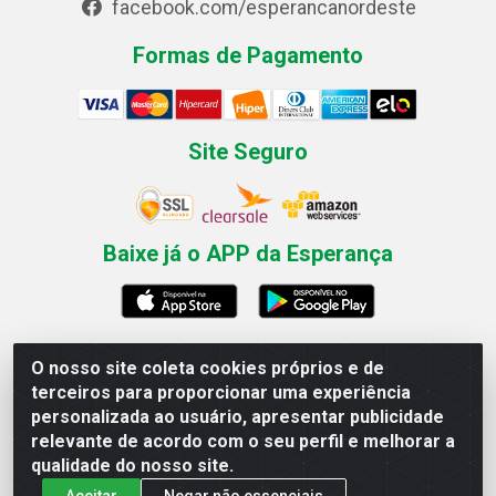
facebook.com/esperancanordeste
Formas de Pagamento
Site Seguro
Baixe já o APP da Esperança
O nosso site coleta cookies próprios e de
Esperança Nordeste - Rua Professor Caldas Filho, 291 -
terceiros para proporcionar uma experiência
Estância - Recife / PE CEP: 50771-335 - CNPJ
personalizada ao usuário, apresentar publicidade
03.666.136/0001-23
relevante de acordo com o seu perfil e melhorar a
qualidade do nosso site.
Aceitar
Negar não essenciais