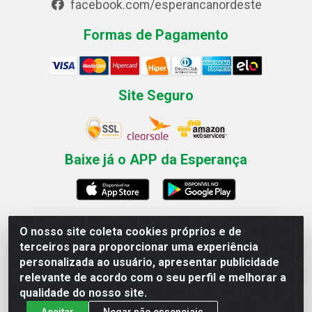
facebook.com/esperancanordeste
Formas de Pagamento
Site Seguro
Baixe já o APP da Esperança
O nosso site coleta cookies próprios e de
Esperança Nordeste - Rua Professor Caldas Filho, 291 -
terceiros para proporcionar uma experiência
Estância - Recife / PE CEP: 50771-335 - CNPJ
personalizada ao usuário, apresentar publicidade
03.666.136/0001-23
relevante de acordo com o seu perfil e melhorar a
qualidade do nosso site.
Aceitar
Negar não essenciais