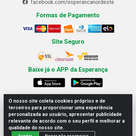
facebook.com/esperancanordeste
Formas de Pagamento
Site Seguro
Baixe já o APP da Esperança
O nosso site coleta cookies próprios e de
Esperança Nordeste - Rua Professor Caldas Filho, 291 -
terceiros para proporcionar uma experiência
Estância - Recife / PE CEP: 50771-335 - CNPJ
personalizada ao usuário, apresentar publicidade
03.666.136/0001-23
relevante de acordo com o seu perfil e melhorar a
qualidade do nosso site.
Aceitar
Negar não essenciais