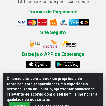
facebook.com/esperancanordeste
Formas de Pagamento
Site Seguro
Baixe já o APP da Esperança
O nosso site coleta cookies próprios e de
Esperança Nordeste - Rua Professor Caldas Filho, 291 -
terceiros para proporcionar uma experiência
Estância - Recife / PE CEP: 50771-335 - CNPJ
personalizada ao usuário, apresentar publicidade
03.666.136/0001-23
relevante de acordo com o seu perfil e melhorar a
qualidade do nosso site.
Aceitar
Negar não essenciais