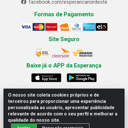
facebook.com/esperancanordeste
Formas de Pagamento
Site Seguro
Baixe já o APP da Esperança
O nosso site coleta cookies próprios e de
Esperança Nordeste - Rua Professor Caldas Filho, 291 -
terceiros para proporcionar uma experiência
Estância - Recife / PE CEP: 50771-335 - CNPJ
personalizada ao usuário, apresentar publicidade
03.666.136/0001-23
relevante de acordo com o seu perfil e melhorar a
qualidade do nosso site.
Aceitar
Negar não essenciais