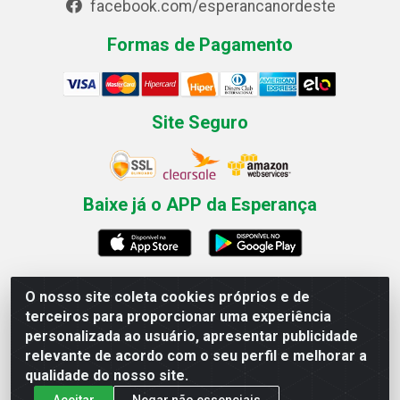
facebook.com/esperancanordeste
Formas de Pagamento
Site Seguro
Baixe já o APP da Esperança
O nosso site coleta cookies próprios e de
Esperança Nordeste - Rua Professor Caldas Filho, 291 -
terceiros para proporcionar uma experiência
Estância - Recife / PE CEP: 50771-335 - CNPJ
personalizada ao usuário, apresentar publicidade
03.666.136/0001-23
relevante de acordo com o seu perfil e melhorar a
qualidade do nosso site.
Aceitar
Negar não essenciais