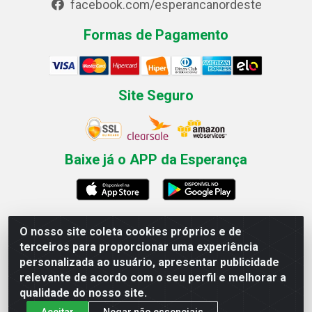
facebook.com/esperancanordeste
Formas de Pagamento
Site Seguro
Baixe já o APP da Esperança
O nosso site coleta cookies próprios e de
Esperança Nordeste - Rua Professor Caldas Filho, 291 -
terceiros para proporcionar uma experiência
Estância - Recife / PE CEP: 50771-335 - CNPJ
personalizada ao usuário, apresentar publicidade
03.666.136/0001-23
relevante de acordo com o seu perfil e melhorar a
qualidade do nosso site.
Aceitar
Negar não essenciais