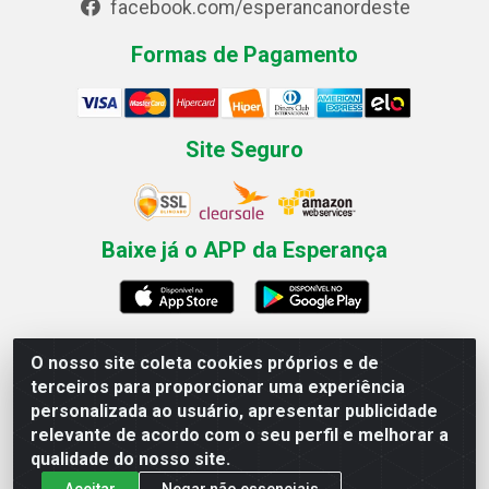
facebook.com/esperancanordeste
Formas de Pagamento
Site Seguro
Baixe já o APP da Esperança
O nosso site coleta cookies próprios e de
Esperança Nordeste - Rua Professor Caldas Filho, 291 -
terceiros para proporcionar uma experiência
Estância - Recife / PE CEP: 50771-335 - CNPJ
personalizada ao usuário, apresentar publicidade
03.666.136/0001-23
relevante de acordo com o seu perfil e melhorar a
qualidade do nosso site.
Aceitar
Negar não essenciais