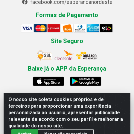
facebook.com/esperancanordeste
Formas de Pagamento
Site Seguro
Baixe já o APP da Esperança
O nosso site coleta cookies próprios e de
Esperança Nordeste - Rua Professor Caldas Filho, 291 -
terceiros para proporcionar uma experiência
Estância - Recife / PE CEP: 50771-335 - CNPJ
personalizada ao usuário, apresentar publicidade
03.666.136/0001-23
relevante de acordo com o seu perfil e melhorar a
qualidade do nosso site.
Aceitar
Negar não essenciais