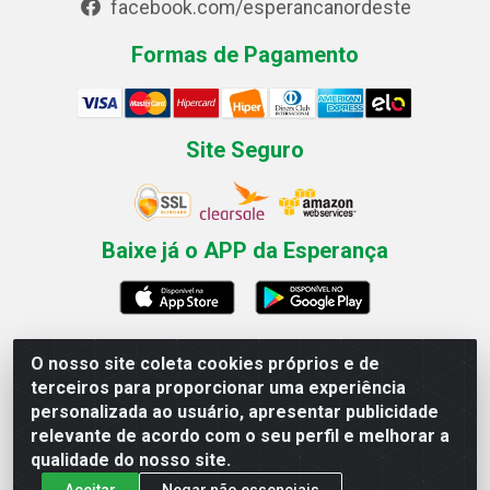
facebook.com/esperancanordeste
Formas de Pagamento
Site Seguro
Baixe já o APP da Esperança
O nosso site coleta cookies próprios e de
Esperança Nordeste - Rua Professor Caldas Filho, 291 -
terceiros para proporcionar uma experiência
Estância - Recife / PE CEP: 50771-335 - CNPJ
personalizada ao usuário, apresentar publicidade
03.666.136/0001-23
relevante de acordo com o seu perfil e melhorar a
qualidade do nosso site.
Aceitar
Negar não essenciais