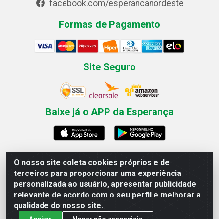
facebook.com/esperancanordeste
Formas de Pagamento
Site Seguro
Baixe já o APP da Esperança
O nosso site coleta cookies próprios e de
Esperança Nordeste - Rua Professor Caldas Filho, 291 -
terceiros para proporcionar uma experiência
Estância - Recife / PE CEP: 50771-335 - CNPJ
personalizada ao usuário, apresentar publicidade
03.666.136/0001-23
relevante de acordo com o seu perfil e melhorar a
qualidade do nosso site.
Aceitar
Negar não essenciais