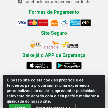
facebook.com/esperancanordeste
Formas de Pagamento
Site Seguro
Baixe já o APP da Esperança
O nosso site coleta cookies próprios e de
Esperança Nordeste - Rua Professor Caldas Filho, 291 -
terceiros para proporcionar uma experiência
Estância - Recife / PE CEP: 50771-335 - CNPJ
personalizada ao usuário, apresentar publicidade
03.666.136/0001-23
relevante de acordo com o seu perfil e melhorar a
qualidade do nosso site.
Aceitar
Negar não essenciais