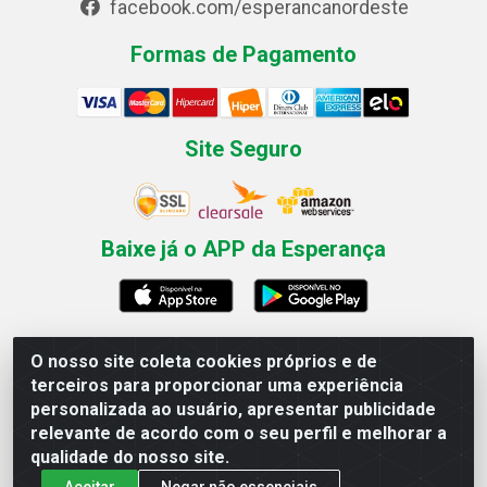
facebook.com/esperancanordeste
Formas de Pagamento
Site Seguro
Baixe já o APP da Esperança
O nosso site coleta cookies próprios e de
Esperança Nordeste - Rua Professor Caldas Filho, 291 -
terceiros para proporcionar uma experiência
Estância - Recife / PE CEP: 50771-335 - CNPJ
personalizada ao usuário, apresentar publicidade
03.666.136/0001-23
relevante de acordo com o seu perfil e melhorar a
qualidade do nosso site.
Aceitar
Negar não essenciais