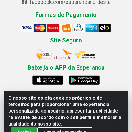
facebook.com/esperancanordeste
Formas de Pagamento
Site Seguro
Baixe já o APP da Esperança
O nosso site coleta cookies próprios e de
Esperança Nordeste - Rua Professor Caldas Filho, 291 -
terceiros para proporcionar uma experiência
Estância - Recife / PE CEP: 50771-335 - CNPJ
personalizada ao usuário, apresentar publicidade
03.666.136/0001-23
relevante de acordo com o seu perfil e melhorar a
qualidade do nosso site.
Aceitar
Negar não essenciais