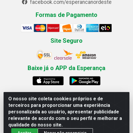
facebook.com/esperancanordeste
Formas de Pagamento
Site Seguro
Baixe já o APP da Esperança
O nosso site coleta cookies próprios e de
Esperança Nordeste - Rua Professor Caldas Filho, 291 -
terceiros para proporcionar uma experiência
Estância - Recife / PE CEP: 50771-335 - CNPJ
personalizada ao usuário, apresentar publicidade
03.666.136/0001-23
relevante de acordo com o seu perfil e melhorar a
qualidade do nosso site.
Aceitar
Negar não essenciais