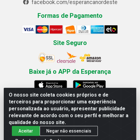
facebook.com/esperancanordeste
Formas de Pagamento
Site Seguro
Baixe já o APP da Esperança
O nosso site coleta cookies próprios e de
terceiros para proporcionar uma experiência
Esperança Nordeste - Rua Professor Caldas Filho, 291 -
personalizada ao usuário, apresentar publicidade
Estância - Recife / PE CEP: 50771-335 - CNPJ
relevante de acordo com o seu perfil e melhorar a
03.666.136/0001-23
qualidade do nosso site.
Aceitar
Negar não essenciais