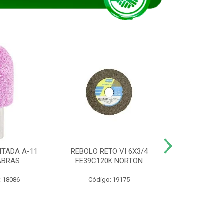
TADA A-11
REBOLO RETO VI 6X3/4
DISCO CORTE
ABRAS
FE39C120K NORTON
115BNA12 1
: 18086
Código: 19175
Código