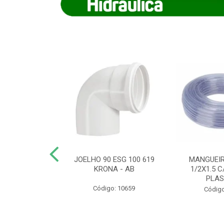
COTE FLEXIVEL
JOELHO 90 ESG 100 619
MANGUEIR
 743 KRONA
KRONA - AB
1/2X1.5 C
PLA
o: 9352
Código: 10659
Código