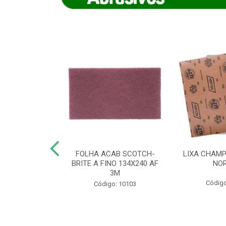
IAMANTADO
FOLHA ACAB SCOTCH-
LIXA CHAMP
NT SECO REFR
BRITE A FINO 134X240 AF
NO
TON - AB (...
3M
Código
o: 8880
Código: 10103