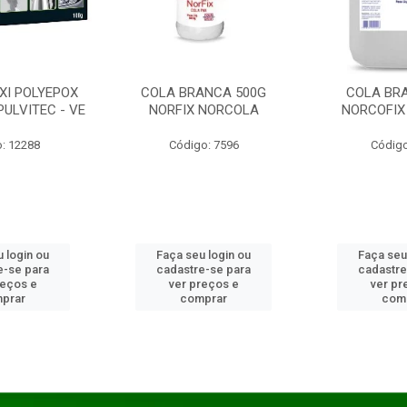
XI POLYEPOX
COLA BRANCA 500G
COLA BR
PULVITEC - VE
NORFIX NORCOLA
NORCOFIX
: 12288
Código: 7596
Código
 login ou
Faça seu login ou
Faça seu
e-se para
cadastre-se para
cadastre
reços e
ver preços e
ver pr
prar
comprar
com