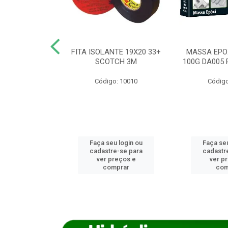
ANCA 1000G
FITA ISOLANTE 19X20 33+
MASSA EPO
X NORCOLA
SCOTCH 3M
100G DA005 
o: 7592
Código: 10010
Código
u login ou
Faça seu login ou
Faça seu
e-se para
cadastre-se para
cadastr
reços e
ver preços e
ver p
mprar
comprar
com