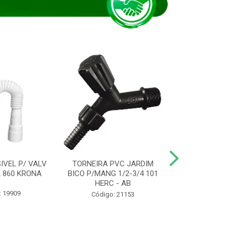
IVEL P/ VALV
TORNEIRA PVC JARDIM
TUBO ESG PR
/2 860 KRONA
BICO P/MANG 1/2-3/4 101
KRONA
HERC - AB
: 19909
Código:
Código: 21153