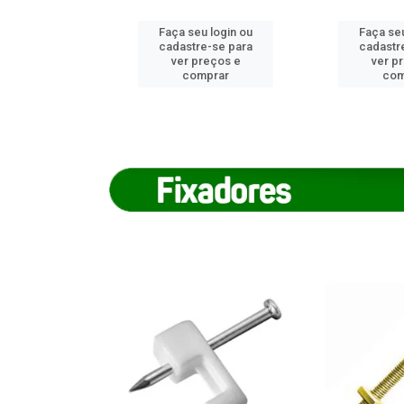
u login ou
Faça seu login ou
Faça seu
e-se para
cadastre-se para
cadastr
reços e
ver preços e
ver p
mprar
comprar
com