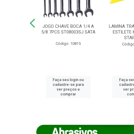
REIRO 8 CANTO
JOGO CHAVE BOCA 1/4 A
LAMINA TRA
DADO 170/8
5/8 7PCS ST08003SJ SATA
ESTILETE 
S (IMP)
STA
Código: 10815
o: 7746
Código
u login ou
Faça seu login ou
Faça seu
e-se para
cadastre-se para
cadastr
reços e
ver preços e
ver p
mprar
comprar
com