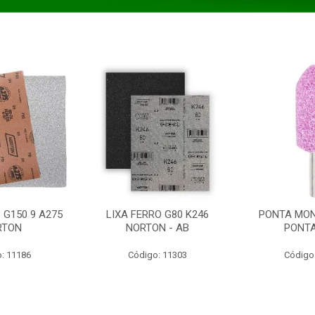
 G150 9 A275
LIXA FERRO G80 K246
PONTA MON
RTON
NORTON - AB
PONT
: 11186
Código: 11303
Código