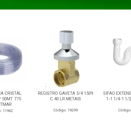
A CRISTAL
REGISTRO GAVETA 3/4 1509
SIFAO EXTENS
/ 50MT 775
C 40 LR METAIS
1-1.1/4-1.1
STMAR
Código: 19299
Código
: 11962