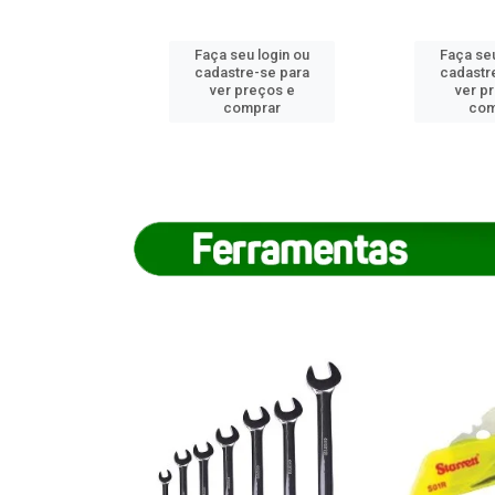
u login ou
Faça seu login ou
Faça seu
e-se para
cadastre-se para
cadastr
reços e
ver preços e
ver p
mprar
comprar
com