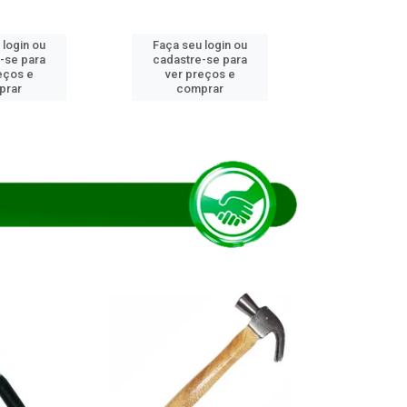
 login ou
Faça seu login ou
Faça seu 
-se para
cadastre-se para
cadastre
eços e
ver preços e
ver pr
prar
comprar
comp