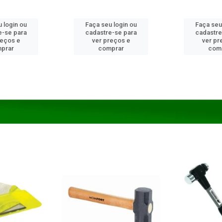
 login ou
Faça seu login ou
Faça seu
e-se para
cadastre-se para
cadastre
reços e
ver preços e
ver pr
prar
comprar
com