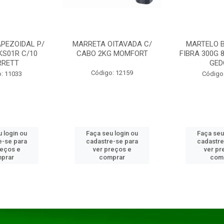
PEZOIDAL P/
MARRETA OITAVADA C/
MARTELO 
KS01R C/10
CABO 2KG MOMFORT
FIBRA 300G 
RRETT
GED
Código: 12159
: 11033
Código
 login ou
Faça seu login ou
Faça seu
e-se para
cadastre-se para
cadastre
reços e
ver preços e
ver pr
prar
comprar
com