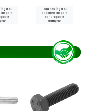
 login ou
Faça seu login ou
Faça seu 
-se para
cadastre-se para
cadastre
eços e
ver preços e
ver pr
prar
comprar
comp