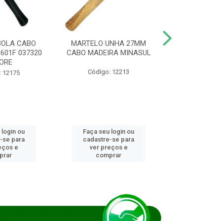
BOLA CABO
MARTELO UNHA 27MM
SERRA COP
8601F 037320
CABO MADEIRA MINASUL
FCH0196G
ORE
STAR
Código: 12213
: 12175
Código:
 login ou
Faça seu login ou
Faça seu 
-se para
cadastre-se para
cadastre
eços e
ver preços e
ver pr
prar
comprar
comp