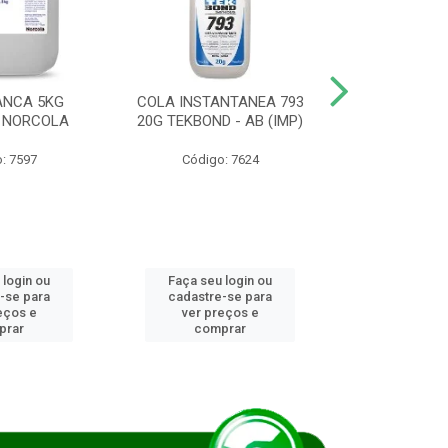
ANCA 5KG
COLA INSTANTANEA 793
COLA JUN
 NORCOLA
20G TEKBOND - AB (IMP)
DIESEL BI
: 7597
Código: 7624
Código
 login ou
Faça seu login ou
Faça seu 
-se para
cadastre-se para
cadastre
eços e
ver preços e
ver pr
prar
comprar
comp