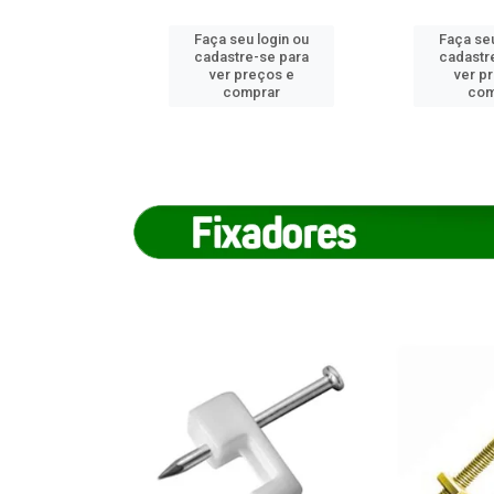
u login ou
Faça seu login ou
Faça seu
e-se para
cadastre-se para
cadastr
reços e
ver preços e
ver p
mprar
comprar
com