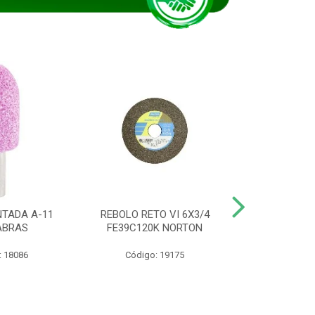
TADA A-11
REBOLO RETO VI 6X3/4
DISCO CORTE
ABRAS
FE39C120K NORTON
115BNA12 1
: 18086
Código: 19175
Código