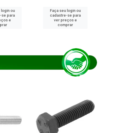
 login ou
Faça seu login ou
Faça seu 
-se para
cadastre-se para
cadastre
eços e
ver preços e
ver pr
prar
comprar
comp