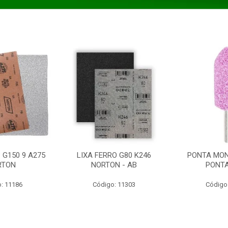
 G150 9 A275
LIXA FERRO G80 K246
PONTA MON
RTON
NORTON - AB
PONT
: 11186
Código: 11303
Código