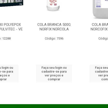
XI POLYEPOX
COLA BRANCA 500G
COLA BR
PULVITEC - VE
NORFIX NORCOLA
NORCOFIX
: 12288
Código: 7596
Código
 login ou
Faça seu login ou
Faça seu
e-se para
cadastre-se para
cadastre
reços e
ver preços e
ver pr
prar
comprar
com