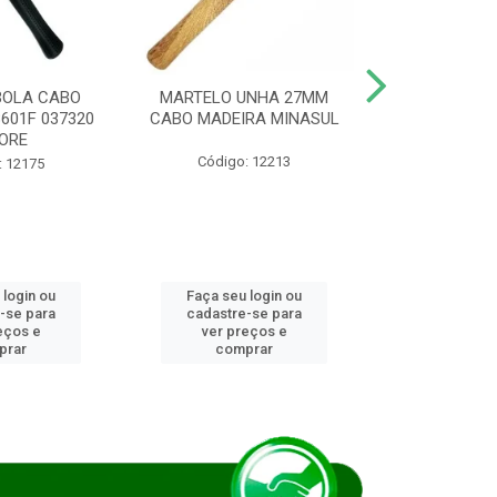
BOLA CABO
MARTELO UNHA 27MM
SERRA COP
8601F 037320
CABO MADEIRA MINASUL
FCH0196G
ORE
STAR
Código: 12213
: 12175
Código:
 login ou
Faça seu login ou
Faça seu 
-se para
cadastre-se para
cadastre
eços e
ver preços e
ver pr
prar
comprar
comp