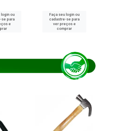
 login ou
Faça seu login ou
Faça seu 
-se para
cadastre-se para
cadastre
eços e
ver preços e
ver pr
prar
comprar
comp