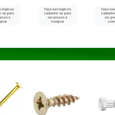
 login ou
Faça seu login ou
Faça seu
e-se para
cadastre-se para
cadastre
reços e
ver preços e
ver pr
prar
comprar
com