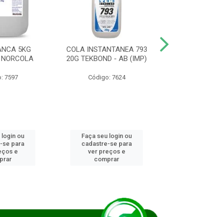
ANCA 5KG
COLA INSTANTANEA 793
COLA JUN
 NORCOLA
20G TEKBOND - AB (IMP)
DIESEL BI
: 7597
Código: 7624
Código
 login ou
Faça seu login ou
Faça seu 
-se para
cadastre-se para
cadastre
eços e
ver preços e
ver pr
prar
comprar
comp