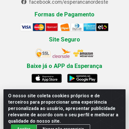
facebook.com/esperancanordeste
Formas de Pagamento
Site Seguro
Baixe já o APP da Esperança
O nosso site coleta cookies próprios e de
Esperança Nordeste - Rua Professor Caldas Filho, 291 -
terceiros para proporcionar uma experiência
Estância - Recife / PE CEP: 50771-335 - CNPJ
personalizada ao usuário, apresentar publicidade
03.666.136/0001-23
relevante de acordo com o seu perfil e melhorar a
qualidade do nosso site.
Aceitar
Negar não essenciais