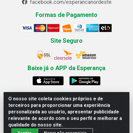
facebook.com/esperancanordeste
Formas de Pagamento
Site Seguro
Baixe já o APP da Esperança
O nosso site coleta cookies próprios e de
Esperança Nordeste - Rua Professor Caldas Filho, 291 -
terceiros para proporcionar uma experiência
Estância - Recife / PE CEP: 50771-335 - CNPJ
personalizada ao usuário, apresentar publicidade
03.666.136/0001-23
relevante de acordo com o seu perfil e melhorar a
qualidade do nosso site.
Aceitar
Negar não essenciais