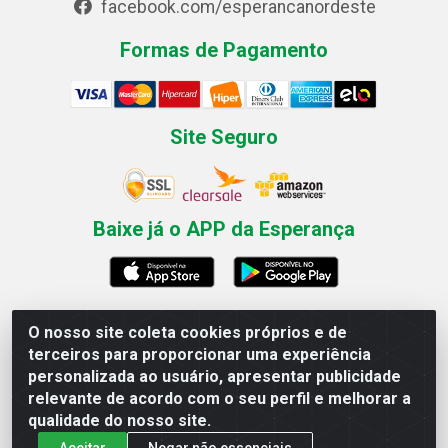
facebook.com/esperancanordeste
Formas de Pagamento
Site Seguro
Baixe já o APP da Esperança
O nosso site coleta cookies próprios e de
Esperança Nordeste - Rua Professor Caldas Filho, 291 -
terceiros para proporcionar uma experiência
Estância - Recife / PE CEP: 50771-335 - CNPJ
personalizada ao usuário, apresentar publicidade
03.666.136/0001-23
relevante de acordo com o seu perfil e melhorar a
qualidade do nosso site.
Aceitar
Negar não essenciais