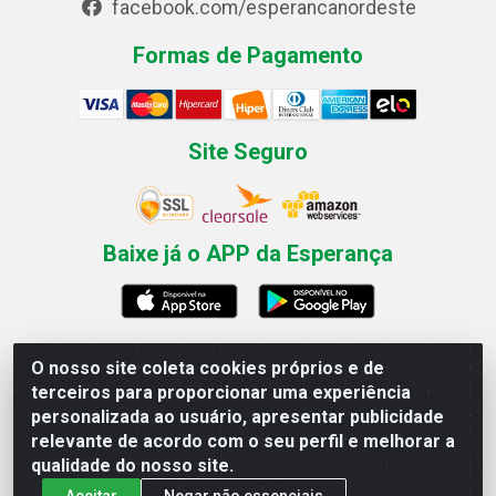
facebook.com/esperancanordeste
Formas de Pagamento
Site Seguro
Baixe já o APP da Esperança
O nosso site coleta cookies próprios e de
Esperança Nordeste - Rua Professor Caldas Filho, 291 -
terceiros para proporcionar uma experiência
Estância - Recife / PE CEP: 50771-335 - CNPJ
personalizada ao usuário, apresentar publicidade
03.666.136/0001-23
relevante de acordo com o seu perfil e melhorar a
qualidade do nosso site.
Aceitar
Negar não essenciais