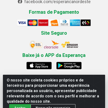
facebook.com/esperancanordeste
Formas de Pagamento
Site Seguro
Baixe já o APP da Esperança
O nosso site coleta cookies próprios e de
Esperança Nordeste - Rua Professor Caldas Filho, 291 -
terceiros para proporcionar uma experiência
Estância - Recife / PE CEP: 50771-335 - CNPJ
personalizada ao usuário, apresentar publicidade
03.666.136/0001-23
relevante de acordo com o seu perfil e melhorar a
qualidade do nosso site.
Aceitar
Negar não essenciais