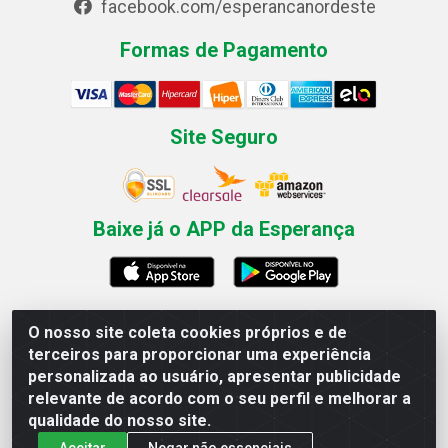
facebook.com/esperancanordeste
Formas de Pagamento
Site Seguro
Baixe já o APP da Esperança
O nosso site coleta cookies próprios e de
Esperança Nordeste - Rua Professor Caldas Filho, 291 -
terceiros para proporcionar uma experiência
Estância - Recife / PE CEP: 50771-335 - CNPJ
personalizada ao usuário, apresentar publicidade
03.666.136/0001-23
relevante de acordo com o seu perfil e melhorar a
qualidade do nosso site.
Aceitar
Negar não essenciais