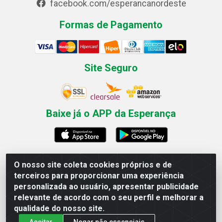
facebook.com/esperancanordeste
Formas de Pagamento
Site Seguro
Baixe já o APP da Esperança
O nosso site coleta cookies próprios e de
Esperança Nordeste - Rua Professor Caldas Filho, 291 -
terceiros para proporcionar uma experiência
Estância - Recife / PE CEP: 50771-335 - CNPJ
personalizada ao usuário, apresentar publicidade
03.666.136/0001-23
relevante de acordo com o seu perfil e melhorar a
qualidade do nosso site.
Aceitar
Negar não essenciais