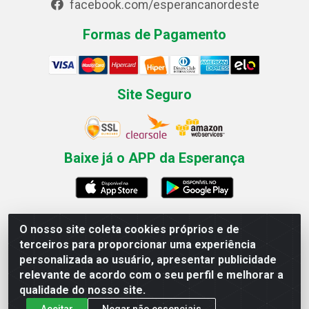
facebook.com/esperancanordeste
Formas de Pagamento
Site Seguro
Baixe já o APP da Esperança
O nosso site coleta cookies próprios e de
Esperança Nordeste - Rua Professor Caldas Filho, 291 -
terceiros para proporcionar uma experiência
Estância - Recife / PE CEP: 50771-335 - CNPJ
personalizada ao usuário, apresentar publicidade
03.666.136/0001-23
relevante de acordo com o seu perfil e melhorar a
qualidade do nosso site.
Aceitar
Negar não essenciais