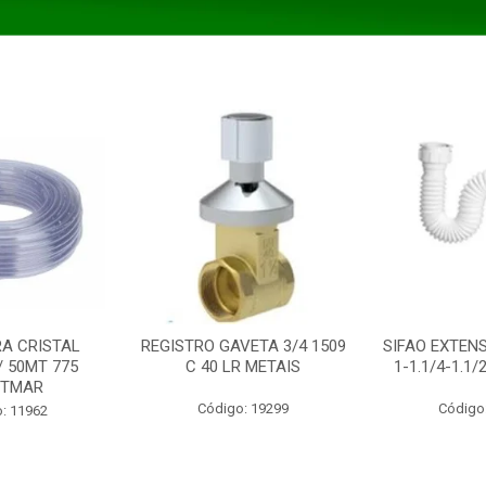
A CRISTAL
REGISTRO GAVETA 3/4 1509
SIFAO EXTENS
/ 50MT 775
C 40 LR METAIS
1-1.1/4-1.1
STMAR
Código: 19299
Código
: 11962