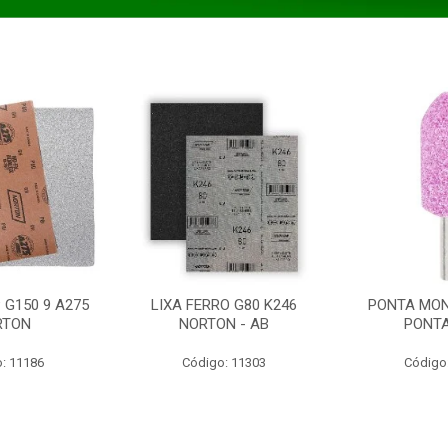
 G150 9 A275
LIXA FERRO G80 K246
PONTA MON
RTON
NORTON - AB
PONT
: 11186
Código: 11303
Código