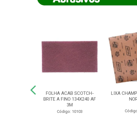
IAMANTADO
FOLHA ACAB SCOTCH-
LIXA CHAMP
NT SECO REFR
BRITE A FINO 134X240 AF
NO
TON - AB (...
3M
Código
o: 8880
Código: 10103