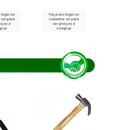
 login ou
Faça seu login ou
Faça seu 
-se para
cadastre-se para
cadastre
eços e
ver preços e
ver pr
prar
comprar
comp