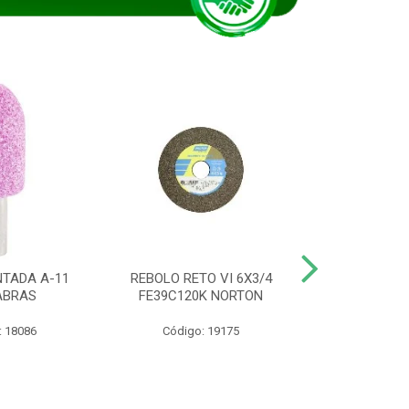
TADA A-11
REBOLO RETO VI 6X3/4
DISCO CORTE
ABRAS
FE39C120K NORTON
115BNA12 1
: 18086
Código: 19175
Código