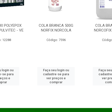
XI POLYEPOX
COLA BRANCA 500G
COLA BR
PULVITEC - VE
NORFIX NORCOLA
NORCOFIX
: 12288
Código: 7596
Código
 login ou
Faça seu login ou
Faça seu
e-se para
cadastre-se para
cadastre
reços e
ver preços e
ver pr
prar
comprar
com