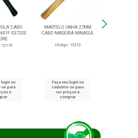
BOLA CABO
MARTELO UNHA 27MM
SERRA COP
8601F 037320
CABO MADEIRA MINASUL
FCH0196G
ORE
STAR
Código: 12213
: 12175
Código:
 login ou
Faça seu login ou
Faça seu 
-se para
cadastre-se para
cadastre
eços e
ver preços e
ver pr
prar
comprar
comp