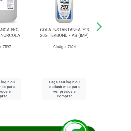
ANCA 5KG
COLA INSTANTANEA 793
COLA JUN
 NORCOLA
20G TEKBOND - AB (IMP)
DIESEL BI
: 7597
Código: 7624
Código
 login ou
Faça seu login ou
Faça seu 
-se para
cadastre-se para
cadastre
eços e
ver preços e
ver pr
prar
comprar
comp