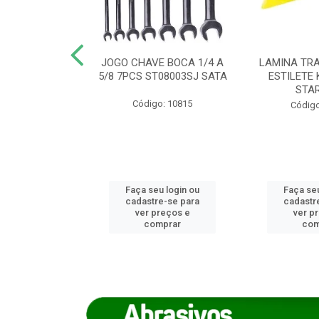
REIRO 8 CANTO
JOGO CHAVE BOCA 1/4 A
LAMINA TRA
DADO 170/8
5/8 7PCS ST08003SJ SATA
ESTILETE 
S (IMP)
STA
Código: 10815
o: 7746
Código
u login ou
Faça seu login ou
Faça seu
e-se para
cadastre-se para
cadastr
reços e
ver preços e
ver p
mprar
comprar
com