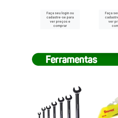
u login ou
Faça seu login ou
Faça seu
e-se para
cadastre-se para
cadastr
reços e
ver preços e
ver p
mprar
comprar
com