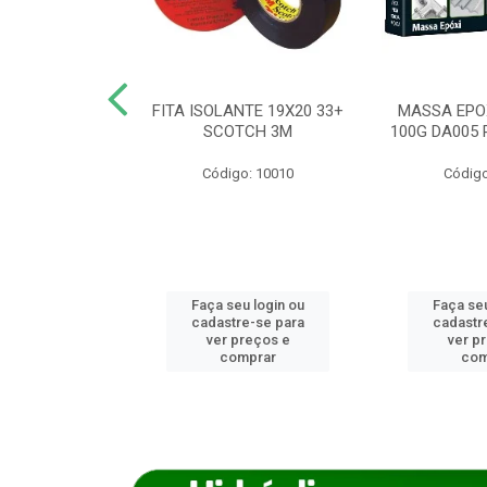
ANCA 1000G
FITA ISOLANTE 19X20 33+
MASSA EPO
X NORCOLA
SCOTCH 3M
100G DA005 
o: 7592
Código: 10010
Código
u login ou
Faça seu login ou
Faça seu
e-se para
cadastre-se para
cadastr
reços e
ver preços e
ver p
mprar
comprar
com