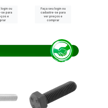
 login ou
Faça seu login ou
Faça seu 
-se para
cadastre-se para
cadastre
eços e
ver preços e
ver pr
prar
comprar
comp