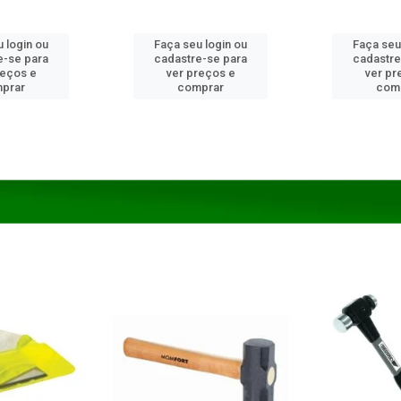
 login ou
Faça seu login ou
Faça seu
e-se para
cadastre-se para
cadastre
reços e
ver preços e
ver pr
prar
comprar
com