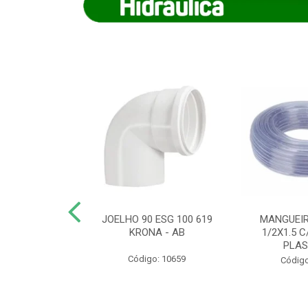
COTE FLEXIVEL
JOELHO 90 ESG 100 619
MANGUEIR
 743 KRONA
KRONA - AB
1/2X1.5 C
PLA
o: 9352
Código: 10659
Código