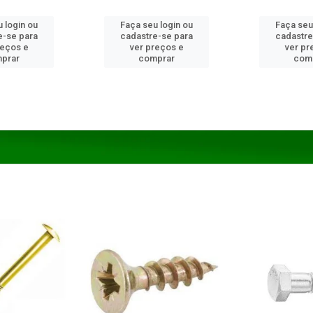
 login ou
Faça seu login ou
Faça seu
e-se para
cadastre-se para
cadastre
reços e
ver preços e
ver pr
prar
comprar
com