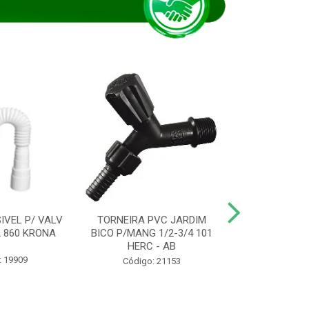
IVEL P/ VALV
TORNEIRA PVC JARDIM
TUBO ESG PR
/2 860 KRONA
BICO P/MANG 1/2-3/4 101
KRONA
HERC - AB
: 19909
Código:
Código: 21153