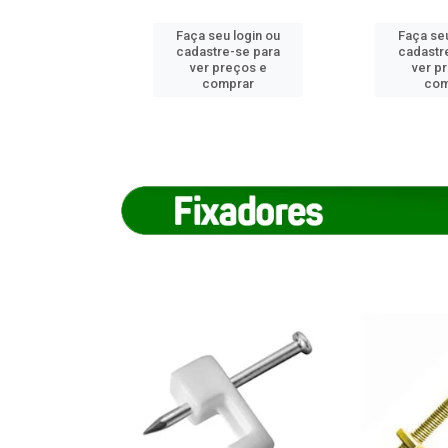
u login ou
Faça seu login ou
Faça seu
e-se para
cadastre-se para
cadastr
reços e
ver preços e
ver p
mprar
comprar
com