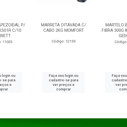
PEZOIDAL P/
MARRETA OITAVADA C/
MARTELO 
KS01R C/10
CABO 2KG MOMFORT
FIBRA 300G 
RRETT
GED
Código: 12159
: 11033
Código
 login ou
Faça seu login ou
Faça seu
e-se para
cadastre-se para
cadastre
reços e
ver preços e
ver pr
prar
comprar
com