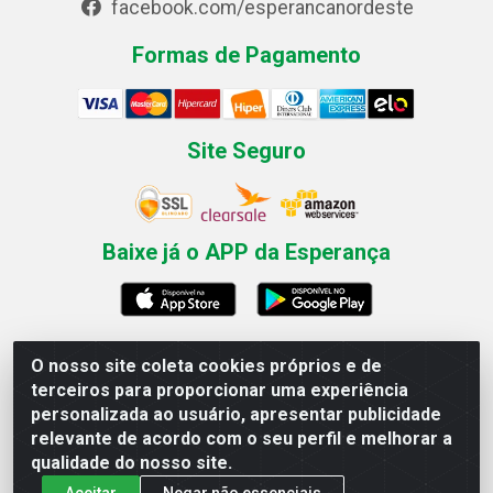
facebook.com/esperancanordeste
Formas de Pagamento
Site Seguro
Baixe já o APP da Esperança
O nosso site coleta cookies próprios e de
Esperança Nordeste - Rua Professor Caldas Filho, 291 -
terceiros para proporcionar uma experiência
Estância - Recife / PE CEP: 50771-335 - CNPJ
personalizada ao usuário, apresentar publicidade
03.666.136/0001-23
relevante de acordo com o seu perfil e melhorar a
qualidade do nosso site.
Aceitar
Negar não essenciais