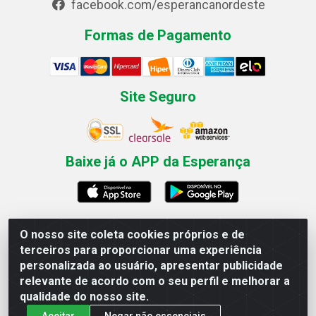
facebook.com/esperancanordeste
Formas de Pagamento
Site Seguro
Baixe já o APP da Esperança
O nosso site coleta cookies próprios e de
Esperança Nordeste - Rua Professor Caldas Filho, 291 -
terceiros para proporcionar uma experiência
Estância - Recife / PE CEP: 50771-335 - CNPJ
personalizada ao usuário, apresentar publicidade
03.666.136/0001-23
relevante de acordo com o seu perfil e melhorar a
qualidade do nosso site.
Aceitar
Negar não essenciais