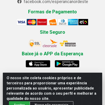
facebook.com/esperancanordeste
Formas de Pagamento
Site Seguro
Baixe já o APP da Esperança
O nosso site coleta cookies próprios e de
Esperança Nordeste - Rua Professor Caldas Filho, 291 -
terceiros para proporcionar uma experiência
Estância - Recife / PE CEP: 50771-335 - CNPJ
personalizada ao usuário, apresentar publicidade
03.666.136/0001-23
relevante de acordo com o seu perfil e melhorar a
qualidade do nosso site.
Aceitar
Negar não essenciais