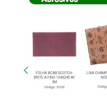
IAMANTADO
FOLHA ACAB SCOTCH-
LIXA CHAMP
NT SECO REFR
BRITE A FINO 134X240 AF
NO
TON - AB (...
3M
Código
o: 8880
Código: 10103