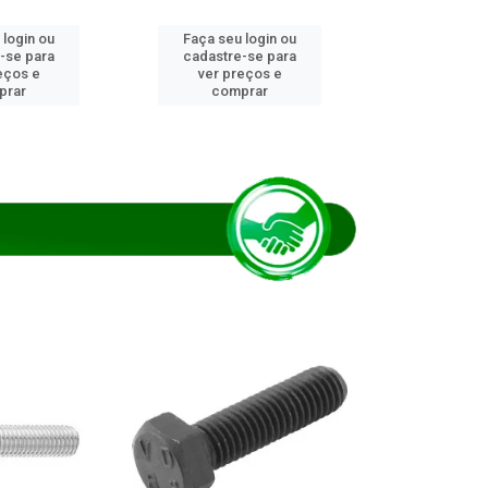
 login ou
Faça seu login ou
Faça seu 
-se para
cadastre-se para
cadastre
eços e
ver preços e
ver pr
prar
comprar
comp