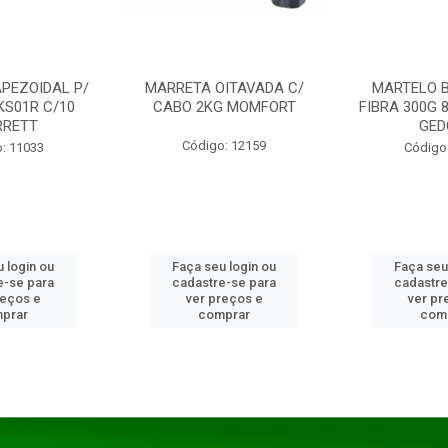
PEZOIDAL P/
MARRETA OITAVADA C/
MARTELO 
KS01R C/10
CABO 2KG MOMFORT
FIBRA 300G 
RRETT
GED
Código: 12159
: 11033
Código
 login ou
Faça seu login ou
Faça seu
e-se para
cadastre-se para
cadastre
reços e
ver preços e
ver pr
prar
comprar
com