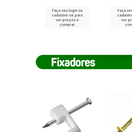
u login ou
Faça seu login ou
Faça seu
e-se para
cadastre-se para
cadastr
reços e
ver preços e
ver p
mprar
comprar
com