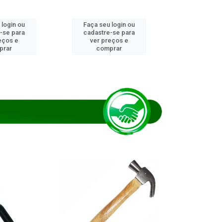
 login ou
Faça seu login ou
Faça seu 
-se para
cadastre-se para
cadastre
eços e
ver preços e
ver pr
prar
comprar
comp