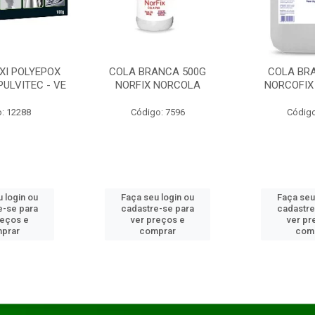
XI POLYEPOX
COLA BRANCA 500G
COLA BR
PULVITEC - VE
NORFIX NORCOLA
NORCOFIX
: 12288
Código: 7596
Código
 login ou
Faça seu login ou
Faça seu
e-se para
cadastre-se para
cadastre
reços e
ver preços e
ver pr
prar
comprar
com