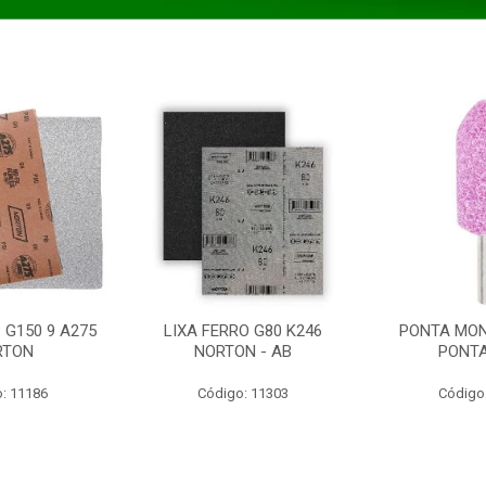
 G150 9 A275
LIXA FERRO G80 K246
PONTA MON
RTON
NORTON - AB
PONT
: 11186
Código: 11303
Código