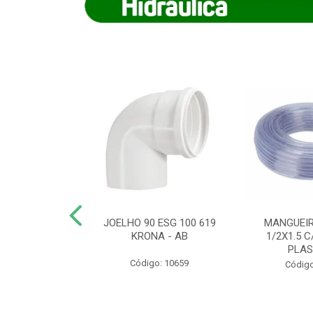
COTE FLEXIVEL
JOELHO 90 ESG 100 619
MANGUEIR
 743 KRONA
KRONA - AB
1/2X1.5 C
PLA
o: 9352
Código: 10659
Código