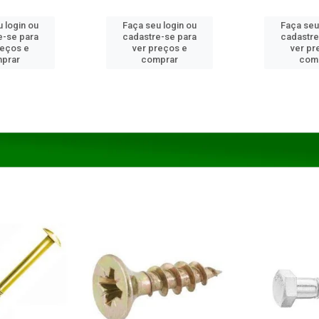
 login ou
Faça seu login ou
Faça seu
e-se para
cadastre-se para
cadastre
reços e
ver preços e
ver pr
prar
comprar
com