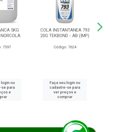
ANCA 5KG
COLA INSTANTANEA 793
COLA JUN
 NORCOLA
20G TEKBOND - AB (IMP)
DIESEL BI
: 7597
Código: 7624
Código
 login ou
Faça seu login ou
Faça seu 
-se para
cadastre-se para
cadastre
eços e
ver preços e
ver pr
prar
comprar
comp