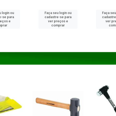
 login ou
Faça seu login ou
Faça seu
e-se para
cadastre-se para
cadastre
reços e
ver preços e
ver pr
prar
comprar
com