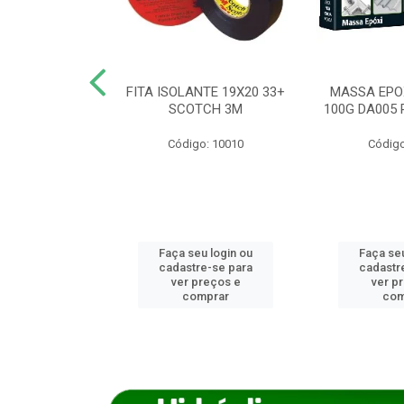
ANCA 1000G
FITA ISOLANTE 19X20 33+
MASSA EPO
X NORCOLA
SCOTCH 3M
100G DA005 
o: 7592
Código: 10010
Código
u login ou
Faça seu login ou
Faça seu
e-se para
cadastre-se para
cadastr
reços e
ver preços e
ver p
mprar
comprar
com