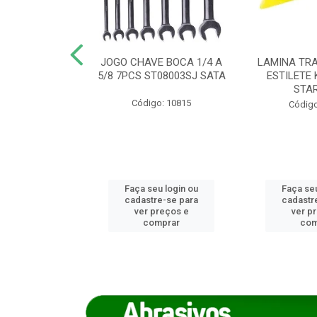
REIRO 8 CANTO
JOGO CHAVE BOCA 1/4 A
LAMINA TRA
DADO 170/8
5/8 7PCS ST08003SJ SATA
ESTILETE 
S (IMP)
STA
Código: 10815
o: 7746
Código
u login ou
Faça seu login ou
Faça seu
e-se para
cadastre-se para
cadastr
reços e
ver preços e
ver p
mprar
comprar
com