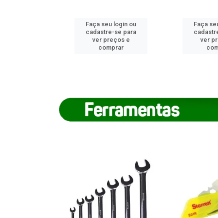
u login ou
Faça seu login ou
Faça seu
e-se para
cadastre-se para
cadastr
reços e
ver preços e
ver p
mprar
comprar
com