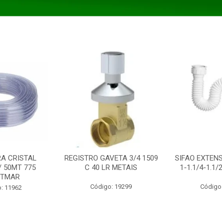
A CRISTAL
REGISTRO GAVETA 3/4 1509
SIFAO EXTENS
/ 50MT 775
C 40 LR METAIS
1-1.1/4-1.1
STMAR
Código: 19299
Código
: 11962