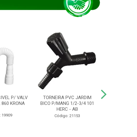
IVEL P/ VALV
TORNEIRA PVC JARDIM
TUBO ESG PR
/2 860 KRONA
BICO P/MANG 1/2-3/4 101
KRONA
HERC - AB
: 19909
Código:
Código: 21153