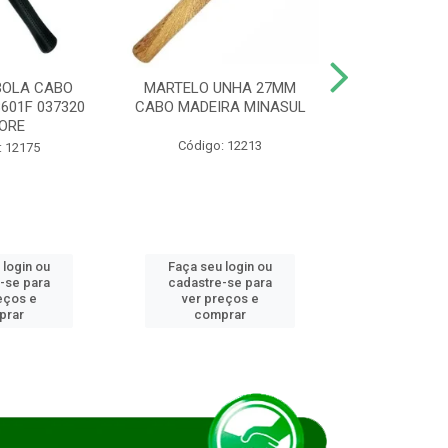
BOLA CABO
MARTELO UNHA 27MM
SERRA COP
8601F 037320
CABO MADEIRA MINASUL
FCH0196G
ORE
STAR
Código: 12213
: 12175
Código:
 login ou
Faça seu login ou
Faça seu 
-se para
cadastre-se para
cadastre
eços e
ver preços e
ver pr
prar
comprar
comp