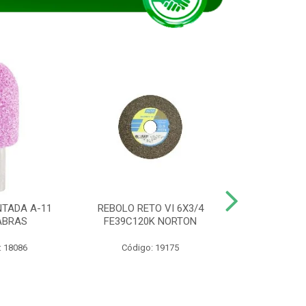
TADA A-11
REBOLO RETO VI 6X3/4
DISCO CORTE
ABRAS
FE39C120K NORTON
115BNA12 1
: 18086
Código: 19175
Código