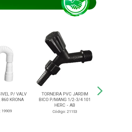
IVEL P/ VALV
TORNEIRA PVC JARDIM
TUBO ESG PR
/2 860 KRONA
BICO P/MANG 1/2-3/4 101
KRONA
HERC - AB
: 19909
Código:
Código: 21153