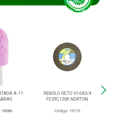
TADA A-11
REBOLO RETO VI 6X3/4
DISCO CORTE
ABRAS
FE39C120K NORTON
115BNA12 1
: 18086
Código: 19175
Código