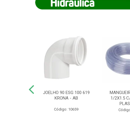
COTE FLEXIVEL
JOELHO 90 ESG 100 619
MANGUEIR
 743 KRONA
KRONA - AB
1/2X1.5 C
PLA
o: 9352
Código: 10659
Código