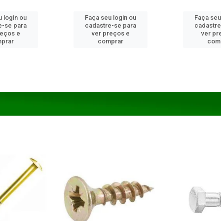
 login ou
Faça seu login ou
Faça seu
e-se para
cadastre-se para
cadastre
reços e
ver preços e
ver pr
prar
comprar
com