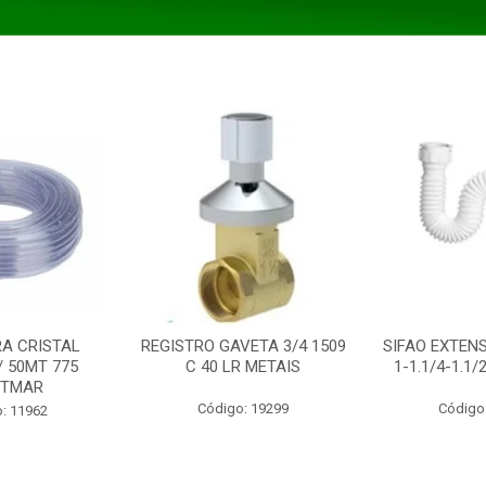
A CRISTAL
REGISTRO GAVETA 3/4 1509
SIFAO EXTENS
/ 50MT 775
C 40 LR METAIS
1-1.1/4-1.1
STMAR
Código: 19299
Código
: 11962