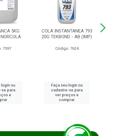
ANCA 5KG
COLA INSTANTANEA 793
COLA JUN
 NORCOLA
20G TEKBOND - AB (IMP)
DIESEL BI
: 7597
Código: 7624
Código
 login ou
Faça seu login ou
Faça seu 
-se para
cadastre-se para
cadastre
eços e
ver preços e
ver pr
prar
comprar
comp