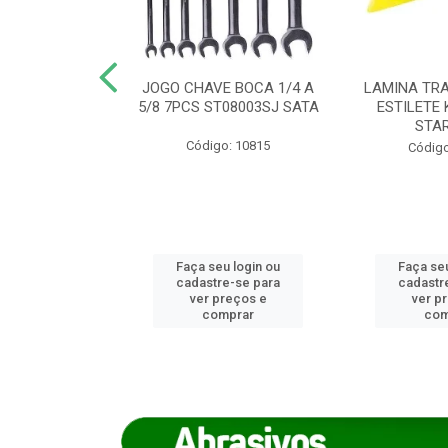
REIRO 8 CANTO
JOGO CHAVE BOCA 1/4 A
LAMINA TRA
DADO 170/8
5/8 7PCS ST08003SJ SATA
ESTILETE 
S (IMP)
STA
Código: 10815
o: 7746
Código
u login ou
Faça seu login ou
Faça seu
e-se para
cadastre-se para
cadastr
reços e
ver preços e
ver p
mprar
comprar
com