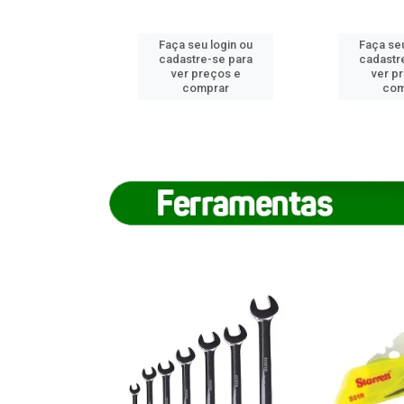
u login ou
Faça seu login ou
Faça seu
e-se para
cadastre-se para
cadastr
reços e
ver preços e
ver p
mprar
comprar
com