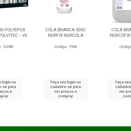
XI POLYEPOX
COLA BRANCA 500G
COLA BR
PULVITEC - VE
NORFIX NORCOLA
NORCOFIX
: 12288
Código: 7596
Código
 login ou
Faça seu login ou
Faça seu
e-se para
cadastre-se para
cadastre
reços e
ver preços e
ver pr
prar
comprar
com