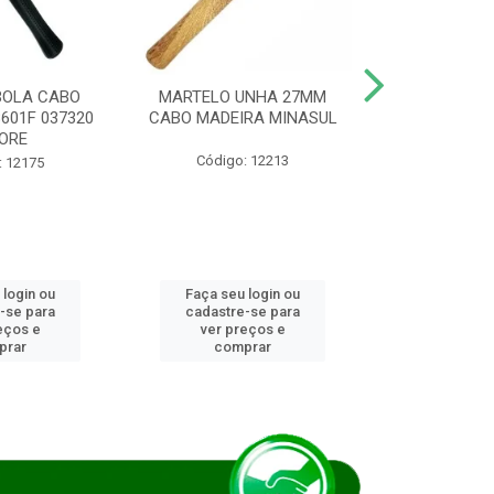
BOLA CABO
MARTELO UNHA 27MM
SERRA COP
8601F 037320
CABO MADEIRA MINASUL
FCH0196G
ORE
STAR
Código: 12213
: 12175
Código:
 login ou
Faça seu login ou
Faça seu 
-se para
cadastre-se para
cadastre
eços e
ver preços e
ver pr
prar
comprar
comp