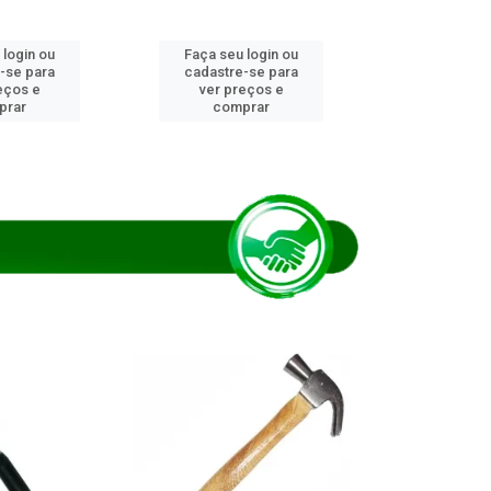
 login ou
Faça seu login ou
Faça seu 
-se para
cadastre-se para
cadastre
eços e
ver preços e
ver pr
prar
comprar
comp