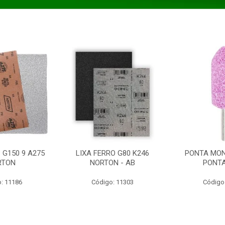
 G150 9 A275
LIXA FERRO G80 K246
PONTA MON
RTON
NORTON - AB
PONT
: 11186
Código: 11303
Código