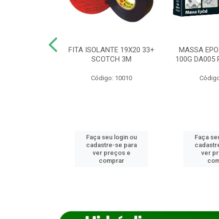
ANCA 1000G
FITA ISOLANTE 19X20 33+
MASSA EPO
X NORCOLA
SCOTCH 3M
100G DA005 
o: 7592
Código: 10010
Código
u login ou
Faça seu login ou
Faça seu
e-se para
cadastre-se para
cadastr
reços e
ver preços e
ver p
mprar
comprar
com