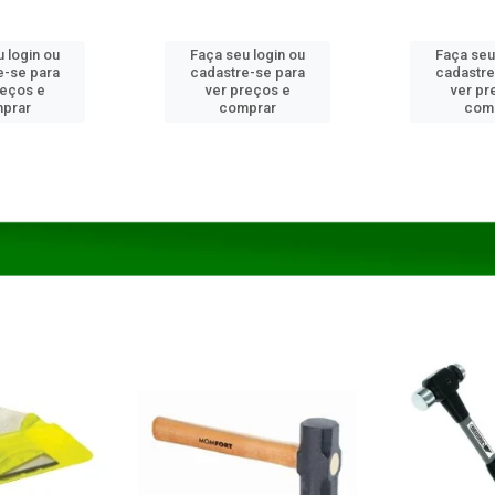
 login ou
Faça seu login ou
Faça seu
e-se para
cadastre-se para
cadastre
reços e
ver preços e
ver pr
prar
comprar
com