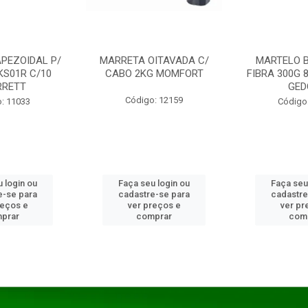
PEZOIDAL P/
MARRETA OITAVADA C/
MARTELO 
KS01R C/10
CABO 2KG MOMFORT
FIBRA 300G 
RRETT
GED
Código: 12159
: 11033
Código
 login ou
Faça seu login ou
Faça seu
e-se para
cadastre-se para
cadastre
reços e
ver preços e
ver pr
prar
comprar
com