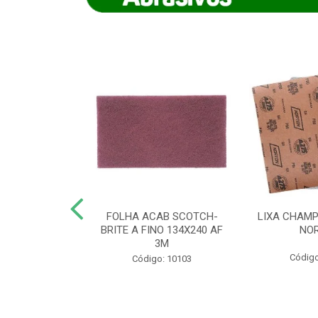
IAMANTADO
FOLHA ACAB SCOTCH-
LIXA CHAMP
NT SECO REFR
BRITE A FINO 134X240 AF
NO
TON - AB (...
3M
Código
o: 8880
Código: 10103