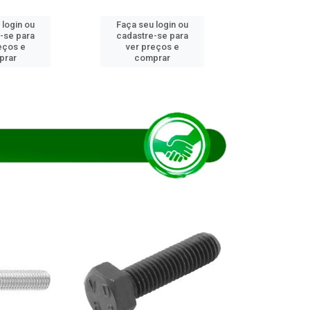
 login ou
Faça seu login ou
Faça seu 
-se para
cadastre-se para
cadastre
eços e
ver preços e
ver pr
prar
comprar
comp