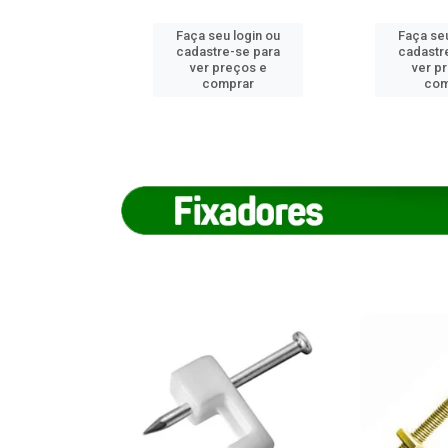
u login ou
Faça seu login ou
Faça seu
e-se para
cadastre-se para
cadastr
reços e
ver preços e
ver p
mprar
comprar
com