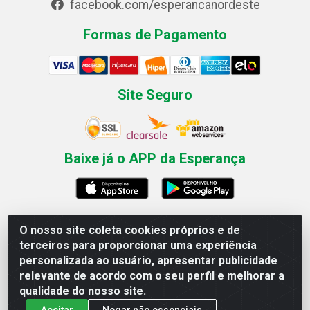
facebook.com/esperancanordeste
Formas de Pagamento
Site Seguro
Baixe já o APP da Esperança
O nosso site coleta cookies próprios e de
Esperança Nordeste - Rua Professor Caldas Filho, 291 -
terceiros para proporcionar uma experiência
Estância - Recife / PE CEP: 50771-335 - CNPJ
personalizada ao usuário, apresentar publicidade
03.666.136/0001-23
relevante de acordo com o seu perfil e melhorar a
qualidade do nosso site.
Aceitar
Negar não essenciais