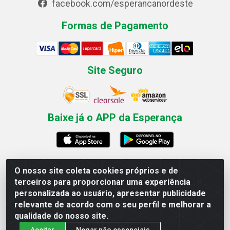
facebook.com/esperancanordeste
Formas de Pagamento
Site Seguro
Baixe já o APP da Esperança
O nosso site coleta cookies próprios e de
Esperança Nordeste - Rua Professor Caldas Filho, 291 -
terceiros para proporcionar uma experiência
Estância - Recife / PE CEP: 50771-335 - CNPJ
personalizada ao usuário, apresentar publicidade
03.666.136/0001-23
relevante de acordo com o seu perfil e melhorar a
qualidade do nosso site.
Aceitar
Negar não essenciais