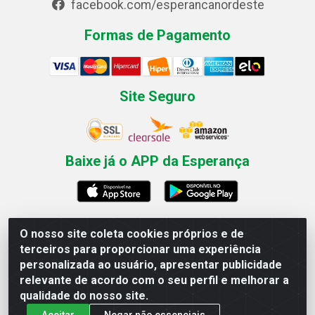
facebook.com/esperancanordeste
Formas de Pagamento
Site Seguro
Baixe já o APP da Esperança
O nosso site coleta cookies próprios e de
Esperança Nordeste - Rua Professor Caldas Filho, 291 -
terceiros para proporcionar uma experiência
Estância - Recife / PE CEP: 50771-335 - CNPJ
personalizada ao usuário, apresentar publicidade
03.666.136/0001-23
relevante de acordo com o seu perfil e melhorar a
qualidade do nosso site.
Aceitar
Negar não essenciais