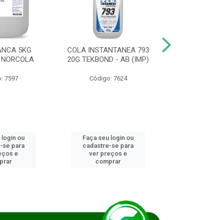
ANCA 5KG
COLA INSTANTANEA 793
COLA JUN
 NORCOLA
20G TEKBOND - AB (IMP)
DIESEL BI
: 7597
Código: 7624
Código
 login ou
Faça seu login ou
Faça seu 
-se para
cadastre-se para
cadastre
eços e
ver preços e
ver pr
prar
comprar
comp