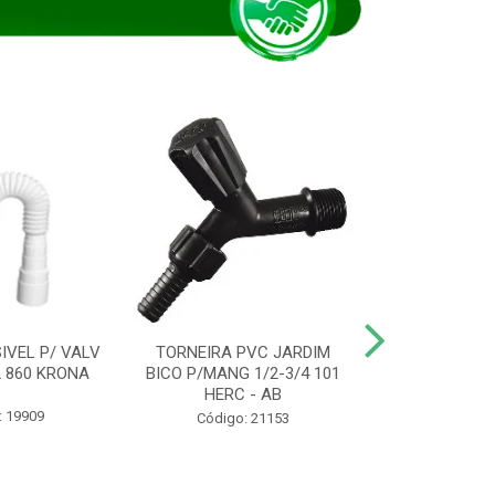
IVEL P/ VALV
TORNEIRA PVC JARDIM
TUBO ESG PR
/2 860 KRONA
BICO P/MANG 1/2-3/4 101
KRONA
HERC - AB
: 19909
Código:
Código: 21153