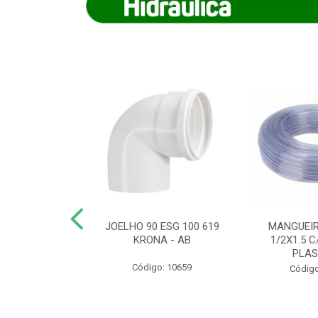
COTE FLEXIVEL
JOELHO 90 ESG 100 619
MANGUEIR
 743 KRONA
KRONA - AB
1/2X1.5 C
PLA
o: 9352
Código: 10659
Código