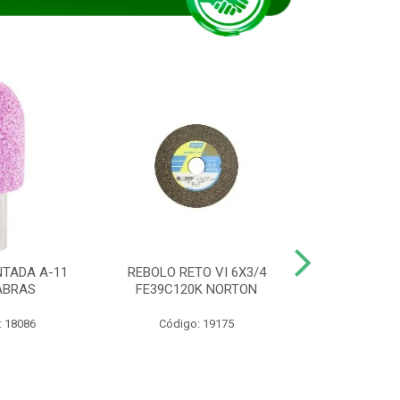
TADA A-11
REBOLO RETO VI 6X3/4
DISCO CORTE
ABRAS
FE39C120K NORTON
115BNA12 1
: 18086
Código: 19175
Código