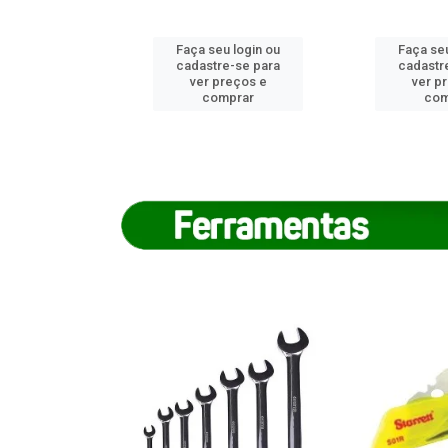
u login ou
Faça seu login ou
Faça seu
e-se para
cadastre-se para
cadastr
reços e
ver preços e
ver p
mprar
comprar
com