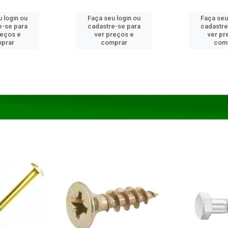
 login ou
Faça seu login ou
Faça seu
e-se para
cadastre-se para
cadastre
reços e
ver preços e
ver pr
prar
comprar
com