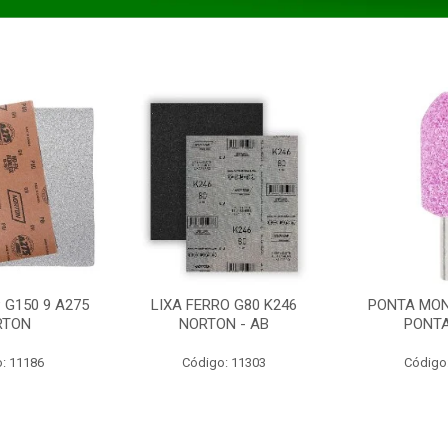
 G150 9 A275
LIXA FERRO G80 K246
PONTA MON
RTON
NORTON - AB
PONT
: 11186
Código: 11303
Código