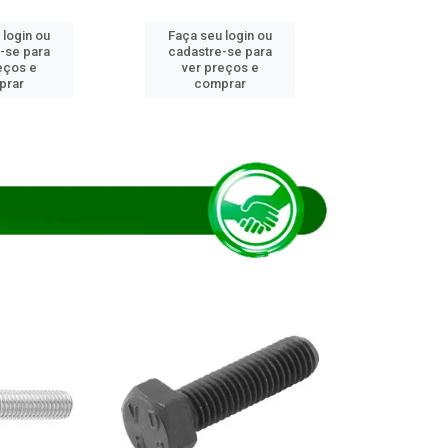
 login ou
Faça seu login ou
Faça seu 
-se para
cadastre-se para
cadastre
eços e
ver preços e
ver pr
prar
comprar
comp