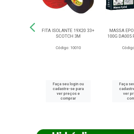
ANCA 1000G
FITA ISOLANTE 19X20 33+
MASSA EPO
X NORCOLA
SCOTCH 3M
100G DA005 
o: 7592
Código: 10010
Código
u login ou
Faça seu login ou
Faça seu
e-se para
cadastre-se para
cadastr
reços e
ver preços e
ver p
mprar
comprar
com