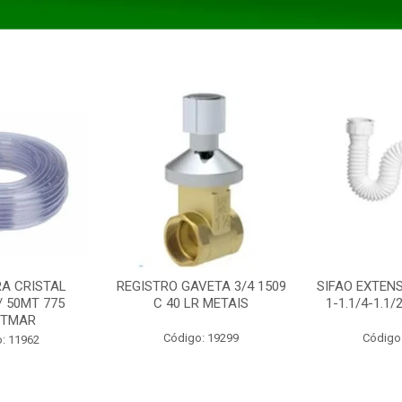
A CRISTAL
REGISTRO GAVETA 3/4 1509
SIFAO EXTENS
/ 50MT 775
C 40 LR METAIS
1-1.1/4-1.1
STMAR
Código: 19299
Código
: 11962