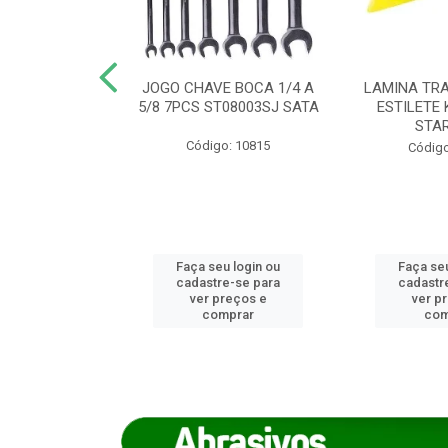
REIRO 8 CANTO
JOGO CHAVE BOCA 1/4 A
LAMINA TRA
DADO 170/8
5/8 7PCS ST08003SJ SATA
ESTILETE 
S (IMP)
STA
Código: 10815
o: 7746
Código
u login ou
Faça seu login ou
Faça seu
e-se para
cadastre-se para
cadastr
reços e
ver preços e
ver p
mprar
comprar
com