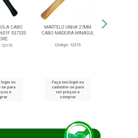
BOLA CABO
MARTELO UNHA 27MM
SERRA COP
8601F 037320
CABO MADEIRA MINASUL
FCH0196G
ORE
STAR
Código: 12213
: 12175
Código:
 login ou
Faça seu login ou
Faça seu 
-se para
cadastre-se para
cadastre
eços e
ver preços e
ver pr
prar
comprar
comp