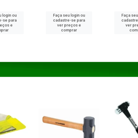
 login ou
Faça seu login ou
Faça seu
e-se para
cadastre-se para
cadastre
reços e
ver preços e
ver pr
prar
comprar
com