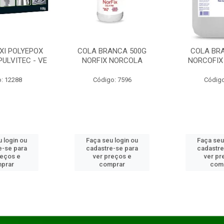
XI POLYEPOX
COLA BRANCA 500G
COLA BR
PULVITEC - VE
NORFIX NORCOLA
NORCOFIX
: 12288
Código: 7596
Código
 login ou
Faça seu login ou
Faça seu
e-se para
cadastre-se para
cadastre
reços e
ver preços e
ver pr
prar
comprar
com