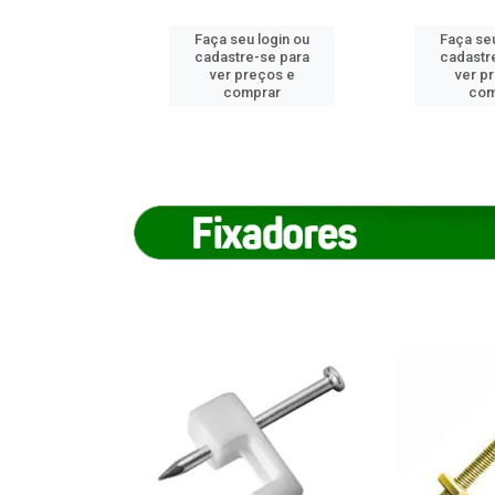
u login ou
Faça seu login ou
Faça seu
e-se para
cadastre-se para
cadastr
reços e
ver preços e
ver p
mprar
comprar
com