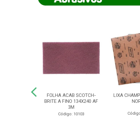
IAMANTADO
FOLHA ACAB SCOTCH-
LIXA CHAMP
NT SECO REFR
BRITE A FINO 134X240 AF
NO
TON - AB (...
3M
Código
o: 8880
Código: 10103