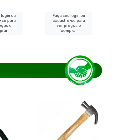
 login ou
Faça seu login ou
Faça seu 
-se para
cadastre-se para
cadastre
eços e
ver preços e
ver pr
prar
comprar
comp