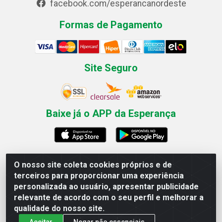
facebook.com/esperancanordeste
Formas de Pagamento
Site Seguro
Baixe já o APP da Esperança
O nosso site coleta cookies próprios e de
Esperança Nordeste - Rua Professor Caldas Filho, 291 -
terceiros para proporcionar uma experiência
Estância - Recife / PE CEP: 50771-335 - CNPJ
personalizada ao usuário, apresentar publicidade
03.666.136/0001-23
relevante de acordo com o seu perfil e melhorar a
qualidade do nosso site.
Aceitar
Negar não essenciais