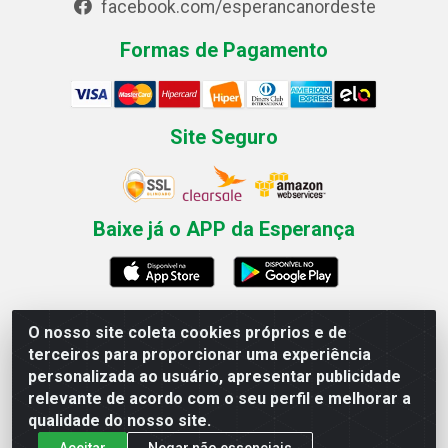
facebook.com/esperancanordeste
Formas de Pagamento
Site Seguro
Baixe já o APP da Esperança
O nosso site coleta cookies próprios e de
Esperança Nordeste - Rua Professor Caldas Filho, 291 -
terceiros para proporcionar uma experiência
Estância - Recife / PE CEP: 50771-335 - CNPJ
personalizada ao usuário, apresentar publicidade
03.666.136/0001-23
relevante de acordo com o seu perfil e melhorar a
qualidade do nosso site.
Aceitar
Negar não essenciais