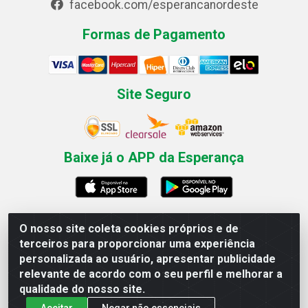
facebook.com/esperancanordeste
Formas de Pagamento
Site Seguro
Baixe já o APP da Esperança
O nosso site coleta cookies próprios e de
Esperança Nordeste - Rua Professor Caldas Filho, 291 -
terceiros para proporcionar uma experiência
Estância - Recife / PE CEP: 50771-335 - CNPJ
personalizada ao usuário, apresentar publicidade
03.666.136/0001-23
relevante de acordo com o seu perfil e melhorar a
qualidade do nosso site.
Aceitar
Negar não essenciais